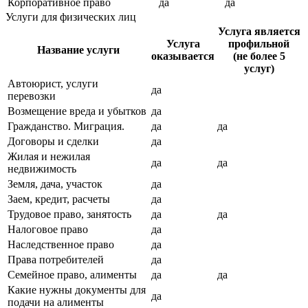
Корпоративное право
да
да
Услуги для физических лиц
Услуга является
Услуга
профильной
Название услуги
оказывается
(не более 5
услуг)
Автоюрист, услуги
да
перевозки
Возмещение вреда и убытков
да
Гражданство. Миграция.
да
да
Договоры и сделки
да
Жилая и нежилая
да
да
недвижимость
Земля, дача, участок
да
Заем, кредит, расчеты
да
Трудовое право, занятость
да
да
Налоговое право
да
Наследственное право
да
Права потребителей
да
Семейное право, алименты
да
да
Какие нужны документы для
да
подачи на алименты