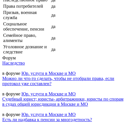
Права потребителей
да
Призыв, военная
да
служба
Социальное
да
обеспечение, пенсии
Семейное право,
да
алименты
Уголовное дознание и
да
следствие
Форум
Наследство
в форуме
Юр. услуги в Москве и МО
Можно ли что-то сделать, чтобы не отобрали права, если
протокол уже составлен?
в форуме
Юр. услуги в Москве и МО
Судебный юрист; юристы- арбитражники, юристы по спорам
в судах общей юрисдикции в Москве и МО
в форуме
Юр. услуги в Москве и МО
Есть ли надбавка к пенсии за многодетность?