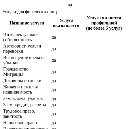
да
Услуги для физических лиц
Услуга является
Услуга
Название услуги
профильной
оказывается
(не более 5 услуг)
Интеллектуальная
да
собственность
Автоюрист, услуги
да
перевозки
Возмещение вреда и
да
убытков
Гражданство.
да
Миграция.
Договоры и сделки
да
Жилая и нежилая
да
недвижимость
Земля, дача, участок
да
Заем, кредит, расчеты
да
Трудовое право,
да
занятость
Налоговое право
да
Наследственное право
да