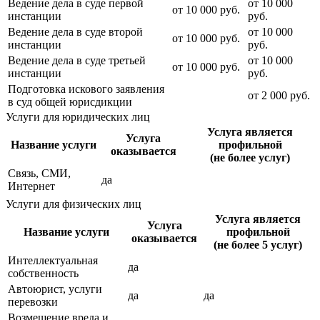
Ведение дела в суде первой
от
10 000
от
10 000
руб.
инстанции
руб.
Ведение дела в суде второй
от
10 000
от
10 000
руб.
инстанции
руб.
Ведение дела в суде третьей
от
10 000
от
10 000
руб.
инстанции
руб.
Подготовка искового заявления
от
2 000
руб.
в суд общей юрисдикции
Услуги для юридических лиц
Услуга является
Услуга
Название услуги
профильной
оказывается
(не более услуг)
Связь, СМИ,
да
Интернет
Услуги для физических лиц
Услуга является
Услуга
Название услуги
профильной
оказывается
(не более 5 услуг)
Интеллектуальная
да
собственность
Автоюрист, услуги
да
да
перевозки
Возмещение вреда и