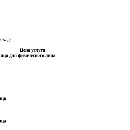
лов:
да
Цена услуги
лица
для физического лица
ица
ица