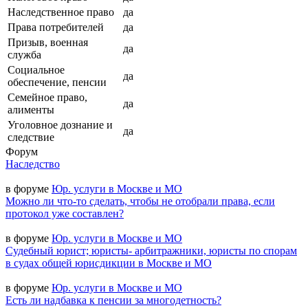
Наследственное право
да
Права потребителей
да
Призыв, военная
да
служба
Социальное
да
обеспечение, пенсии
Семейное право,
да
алименты
Уголовное дознание и
да
следствие
Форум
Наследство
в форуме
Юр. услуги в Москве и МО
Можно ли что-то сделать, чтобы не отобрали права, если
протокол уже составлен?
в форуме
Юр. услуги в Москве и МО
Судебный юрист; юристы- арбитражники, юристы по спорам
в судах общей юрисдикции в Москве и МО
в форуме
Юр. услуги в Москве и МО
Есть ли надбавка к пенсии за многодетность?