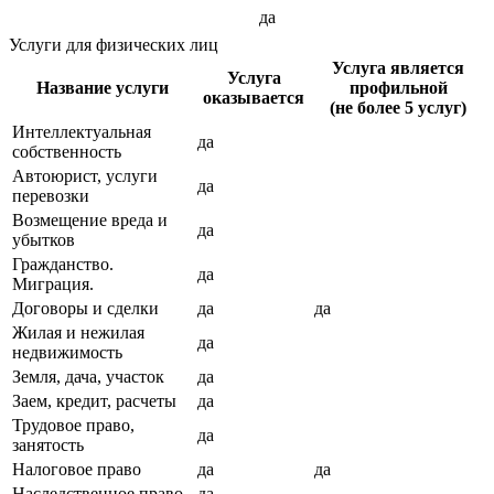
да
Услуги для физических лиц
Услуга является
Услуга
Название услуги
профильной
оказывается
(не более 5 услуг)
Интеллектуальная
да
собственность
Автоюрист, услуги
да
перевозки
Возмещение вреда и
да
убытков
Гражданство.
да
Миграция.
Договоры и сделки
да
да
Жилая и нежилая
да
недвижимость
Земля, дача, участок
да
Заем, кредит, расчеты
да
Трудовое право,
да
занятость
Налоговое право
да
да
Наследственное право
да