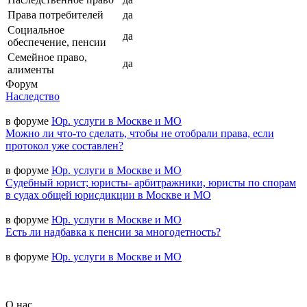
Права потребителей
да
Социальное
да
обеспечение, пенсии
Семейное право,
да
алименты
Форум
Наследство
в форуме
Юр. услуги в Москве и МО
Можно ли что-то сделать, чтобы не отобрали права, если
протокол уже составлен?
в форуме
Юр. услуги в Москве и МО
Судебный юрист; юристы- арбитражники, юристы по спорам
в судах общей юрисдикции в Москве и МО
в форуме
Юр. услуги в Москве и МО
Есть ли надбавка к пенсии за многодетность?
в форуме
Юр. услуги в Москве и МО
О нас