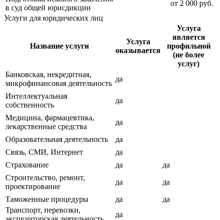
от
2 000
руб.
в суд общей юрисдикции
Услуги для юридических лиц
Услуга
является
Услуга
Название услуги
профильной
оказывается
(не более
услуг)
Банковская, некредитная,
да
микрофинансовая деятельность
Интеллектуальная
да
собственность
Медицина, фармацевтика,
да
лекарственные средства
Образовательная деятельность
да
Связь, СМИ, Интернет
да
Страхование
да
да
Строительство, ремонт,
да
да
проектирование
Таможенные процедуры
да
да
Транспорт, перевозки,
да
экспедиторская деятельность