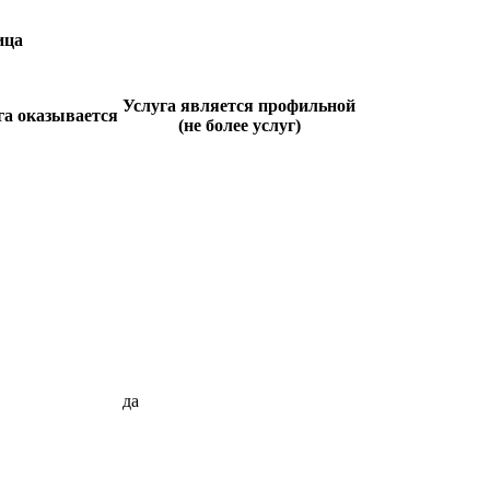
ица
Услуга является профильной
га оказывается
(не более услуг)
да