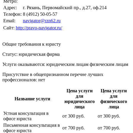
Метро:
Адрес:
г. Рязань, Первомайский пр., д.27, оф.214
Телефон:
8 (4912) 50-05-57
Email:
navigator@rzn62.ru
Сайт:
http://pravo-navigator.ru/
Общие требования к юристу
Статус: юридическая фирма
Услуги оказываются: юридическим лицам
физическим лицам
Присутствие в общепризнанном перечне лучших
профессионалов:
нет
Цена услуги
Цена услуги
для
для
Название услуги
юридического
физического
лица
лица
Устная консультация в
от
300
руб.
от
300
руб.
офисе юриста
Письменная консультация в
от
700
руб.
от
700
руб.
офисе юриста