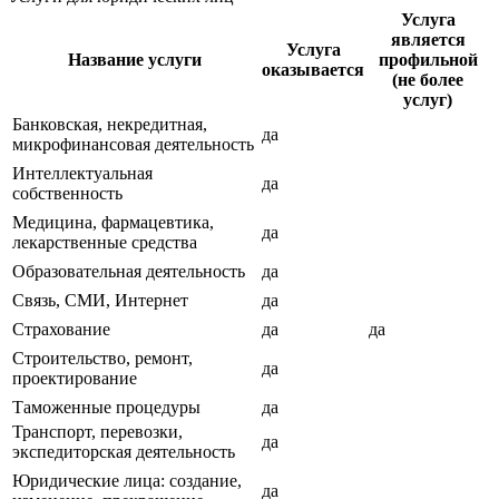
Услуга
является
Услуга
Название услуги
профильной
оказывается
(не более
услуг)
Банковская, некредитная,
да
микрофинансовая деятельность
Интеллектуальная
да
собственность
Медицина, фармацевтика,
да
лекарственные средства
Образовательная деятельность
да
Связь, СМИ, Интернет
да
Страхование
да
да
Строительство, ремонт,
да
проектирование
Таможенные процедуры
да
Транспорт, перевозки,
да
экспедиторская деятельность
Юридические лица: создание,
да