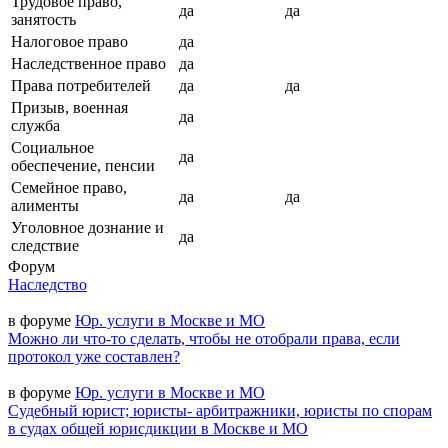
Трудовое право,
да
да
занятость
Налоговое право
да
Наследственное право
да
Права потребителей
да
да
Призыв, военная
да
служба
Социальное
да
обеспечение, пенсии
Семейное право,
да
да
алименты
Уголовное дознание и
да
следствие
Форум
Наследство
в форуме
Юр. услуги в Москве и МО
Можно ли что-то сделать, чтобы не отобрали права, если
протокол уже составлен?
в форуме
Юр. услуги в Москве и МО
Судебный юрист; юристы- арбитражники, юристы по спорам
в судах общей юрисдикции в Москве и МО