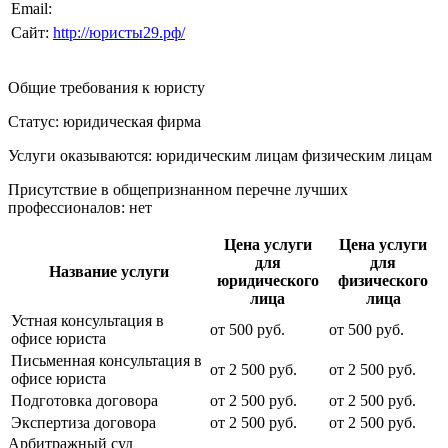
Email:
Сайт:
http://юристы29.рф/
Общие требования к юристу
Статус: юридическая фирма
Услуги оказываются: юридическим лицам
физическим лицам
Присутствие в общепризнанном перечне лучших
профессионалов:
нет
Цена услуги
Цена услуги
для
для
Название услуги
юридического
физического
лица
лица
Устная консультация в
от
500
руб.
от
500
руб.
офисе юриста
Письменная консультация в
от
2 500
руб.
от
2 500
руб.
офисе юриста
Подготовка договора
от
2 500
руб.
от
2 500
руб.
Экспертиза договора
от
2 500
руб.
от
2 500
руб.
Арбитражный суд