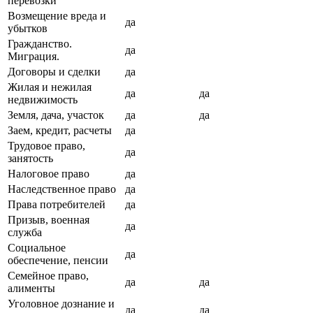
перевозки
Возмещение вреда и
да
убытков
Гражданство.
да
Миграция.
Договоры и сделки
да
Жилая и нежилая
да
да
недвижимость
Земля, дача, участок
да
да
Заем, кредит, расчеты
да
Трудовое право,
да
занятость
Налоговое право
да
Наследственное право
да
Права потребителей
да
Призыв, военная
да
служба
Социальное
да
обеспечение, пенсии
Семейное право,
да
да
алименты
Уголовное дознание и
да
да