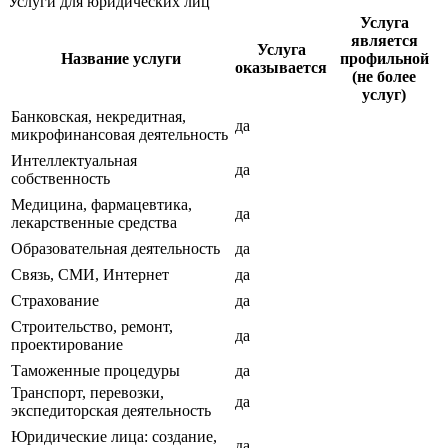
Услуги для юридических лиц
Услуга
является
Услуга
Название услуги
профильной
оказывается
(не более
услуг)
Банковская, некредитная,
да
микрофинансовая деятельность
Интеллектуальная
да
собственность
Медицина, фармацевтика,
да
лекарственные средства
Образовательная деятельность
да
Связь, СМИ, Интернет
да
Страхование
да
Строительство, ремонт,
да
проектирование
Таможенные процедуры
да
Транспорт, перевозки,
да
экспедиторская деятельность
Юридические лица: создание,
да