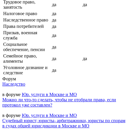
Трудовое право,
да
да
занятость
Налоговое право
да
Наследственное право
да
Права потребителей
да
Призыв, военная
да
служба
Социальное
да
обеспечение, пенсии
Семейное право,
да
да
алименты
Уголовное дознание и
да
следствие
Форум
Наследство
в форуме
Юр. услуги в Москве и МО
Можно ли что-то сделать, чтобы не отобрали права, если
протокол уже составлен?
в форуме
Юр. услуги в Москве и МО
Судебный юрист; юристы- арбитражники, юристы по спорам
в судах общей юрисдикции в Москве и МО