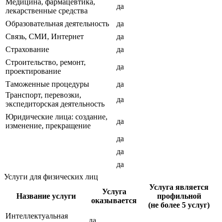
Медицина, фармацевтика,
да
лекарственные средства
Образовательная деятельность
да
Связь, СМИ, Интернет
да
Страхование
да
Строительство, ремонт,
да
проектирование
Таможенные процедуры
да
Транспорт, перевозки,
да
экспедиторская деятельность
Юридические лица: создание,
да
изменение, прекращение
да
да
да
Услуги для физических лиц
Услуга является
Услуга
Название услуги
профильной
оказывается
(не более 5 услуг)
Интеллектуальная
да