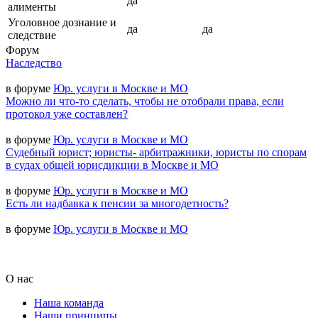
да
алименты
Уголовное дознание и
да
да
следствие
Форум
Наследство
в форуме
Юр. услуги в Москве и МО
Можно ли что-то сделать, чтобы не отобрали права, если
протокол уже составлен?
в форуме
Юр. услуги в Москве и МО
Судебный юрист; юристы- арбитражники, юристы по спорам
в судах общей юрисдикции в Москве и МО
в форуме
Юр. услуги в Москве и МО
Есть ли надбавка к пенсии за многодетность?
в форуме
Юр. услуги в Москве и МО
О нас
Наша команда
Наши принципы