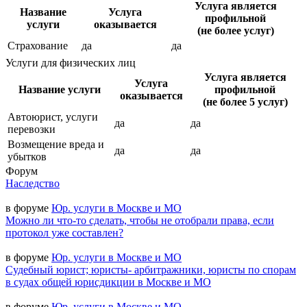
Услуга является
Название
Услуга
профильной
услуги
оказывается
(не более услуг)
Страхование
да
да
Услуги для физических лиц
Услуга является
Услуга
Название услуги
профильной
оказывается
(не более 5 услуг)
Автоюрист, услуги
да
да
перевозки
Возмещение вреда и
да
да
убытков
Форум
Наследство
в форуме
Юр. услуги в Москве и МО
Можно ли что-то сделать, чтобы не отобрали права, если
протокол уже составлен?
в форуме
Юр. услуги в Москве и МО
Судебный юрист; юристы- арбитражники, юристы по спорам
в судах общей юрисдикции в Москве и МО
в форуме
Юр. услуги в Москве и МО