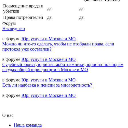
Возмещение вреда и
да
да
убытков
Права потребителей
да
да
Форум
Наследство
в форуме
Юр. услуги в Москве и МО
Можно ли что-то сделать, чтобы не отобрали права, если
протокол уже составлен?
в форуме
Юр. услуги в Москве и МО
Судебный юрист; юристы- арбитражники, юристы по спорам
в судах общей юрисдикции в Москве и МО
в форуме
Юр. услуги в Москве и МО
Есть ли надбавка к пенсии за многодетность?
в форуме
Юр. услуги в Москве и МО
О нас
Наша команда