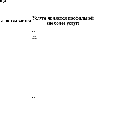
ица
Услуга является профильной
га оказывается
(не более услуг)
да
да
да