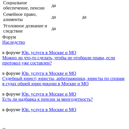
Социальное
да
обеспечение, пенсии
Семейное право,
да
да
алименты
Уголовное дознание и
да
следствие
Форум
Наследство
в форуме
Юр. услуги в Москве и МО
Можно ли что-то сделать, чтобы не отобрали права, если
протокол уже составлен?
в форуме
Юр. услуги в Москве и МО
Судебный юрист; юристы- арбитражники, юристы по спорам
в судах общей юрисдикции в Москве и МО
в форуме
Юр. услуги в Москве и МО
Есть ли надбавка к пенсии за многодетность?
в форуме
Юр. услуги в Москве и МО