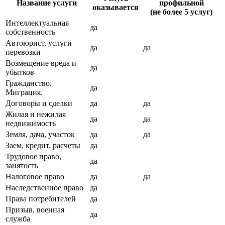
Название услуги
профильной
оказывается
(не более 5 услуг)
Интеллектуальная
да
собственность
Автоюрист, услуги
да
да
перевозки
Возмещение вреда и
да
убытков
Гражданство.
да
Миграция.
Договоры и сделки
да
да
Жилая и нежилая
да
да
недвижимость
Земля, дача, участок
да
да
Заем, кредит, расчеты
да
Трудовое право,
да
занятость
Налоговое право
да
да
Наследственное право
да
Права потребителей
да
Призыв, военная
да
служба