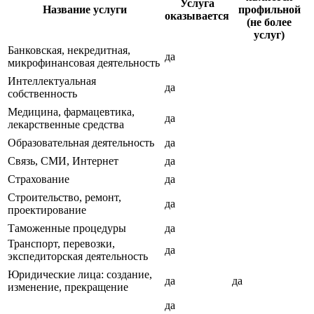
Услуга
Название услуги
профильной
оказывается
(не более
услуг)
Банковская, некредитная,
да
микрофинансовая деятельность
Интеллектуальная
да
собственность
Медицина, фармацевтика,
да
лекарственные средства
Образовательная деятельность
да
Связь, СМИ, Интернет
да
Страхование
да
Строительство, ремонт,
да
проектирование
Таможенные процедуры
да
Транспорт, перевозки,
да
экспедиторская деятельность
Юридические лица: создание,
да
да
изменение, прекращение
да