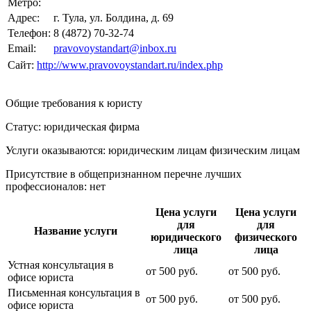
Метро:
Адрес:
г. Тула, ул. Болдина, д. 69
Телефон:
8 (4872) 70-32-74
Email:
pravovoystandart@inbox.ru
Сайт:
http://www.pravovoystandart.ru/index.php
Общие требования к юристу
Статус: юридическая фирма
Услуги оказываются: юридическим лицам
физическим лицам
Присутствие в общепризнанном перечне лучших
профессионалов:
нет
Цена услуги
Цена услуги
для
для
Название услуги
юридического
физического
лица
лица
Устная консультация в
от
500
руб.
от
500
руб.
офисе юриста
Письменная консультация в
от
500
руб.
от
500
руб.
офисе юриста