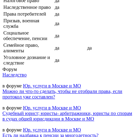
Налоговое право
да
Наследственное право
да
Права потребителей
да
Призыв, военная
да
служба
Социальное
да
обеспечение, пенсии
Семейное право,
да
да
алименты
Уголовное дознание и
да
следствие
Форум
Наследство
в форуме
Юр. услуги в Москве и МО
Можно ли что-то сделать, чтобы не отобрали права, если
протокол уже составлен?
в форуме
Юр. услуги в Москве и МО
Судебный юрист; юристы- арбитражники, юристы по спорам
в судах общей юрисдикции в Москве и МО
в форуме
Юр. услуги в Москве и МО
Есть ли надбавка к пенсии за многодетность?