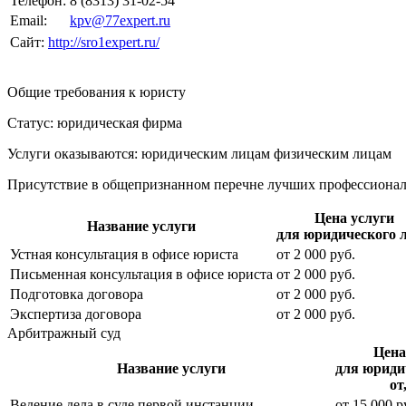
Телефон:
8 (8313) 31-02-54
Email:
kpv@77expert.ru
Сайт:
http://sro1expert.ru/
Общие требования к юристу
Статус: юридическая фирма
Услуги оказываются: юридическим лицам
физическим лицам
Присутствие в общепризнанном перечне лучших профессиона
Цена услуги
Название услуги
для юридического 
Устная консультация в офисе юриста
от
2 000
руб.
Письменная консультация в офисе юриста
от
2 000
руб.
Подготовка договора
от
2 000
руб.
Экспертиза договора
от
2 000
руб.
Арбитражный суд
Цена
Название услуги
для юриди
от
Ведение дела в суде первой инстанции
от
15 000
р