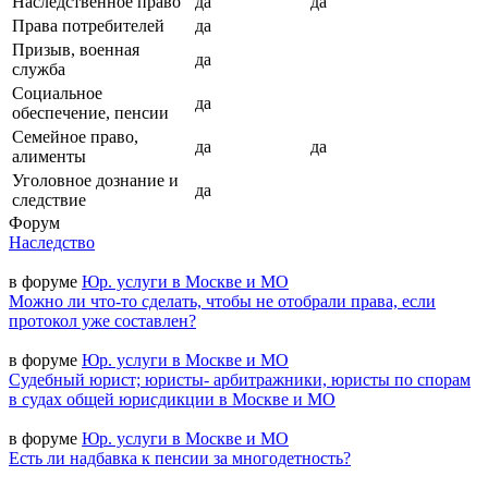
Наследственное право
да
да
Права потребителей
да
Призыв, военная
да
служба
Социальное
да
обеспечение, пенсии
Семейное право,
да
да
алименты
Уголовное дознание и
да
следствие
Форум
Наследство
в форуме
Юр. услуги в Москве и МО
Можно ли что-то сделать, чтобы не отобрали права, если
протокол уже составлен?
в форуме
Юр. услуги в Москве и МО
Судебный юрист; юристы- арбитражники, юристы по спорам
в судах общей юрисдикции в Москве и МО
в форуме
Юр. услуги в Москве и МО
Есть ли надбавка к пенсии за многодетность?