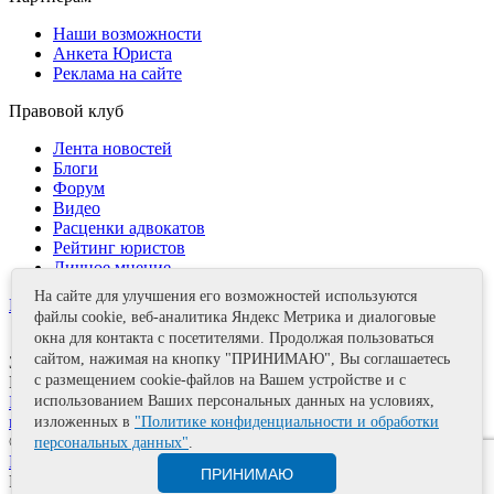
Наши возможности
Анкета Юриста
Реклама на сайте
Правовой клуб
Лента новостей
Блоги
Форум
Видео
Расценки адвокатов
Рейтинг юристов
Личное мнение
На сайте для улучшения его возможностей используются
Контакты
файлы cookie, веб-аналитика Яндекс Метрика и диалоговые
окна для контакта с посетителями. Продолжая пользоваться
сайтом, нажимая на кнопку "ПРИНИМАЮ", Вы соглашаетесь
Задать вопрос
с размещением cookie-файлов на Вашем устройстве и с
Поделиться
Политика информационной безопасности
Правила
использованием Ваших персональных данных на условиях,
использования материалов
изложенных в
"Политике конфиденциальности и обработки
© 2011—2026 А.Е. Мишушин
персональных данных"
.
Карта сайта
ПРИНИМАЮ
Разработка сайта
Artrix.ru