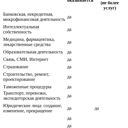
оказывается
(не более
услуг)
Банковская, некредитная,
да
микрофинансовая деятельность
Интеллектуальная
да
собственность
Медицина, фармацевтика,
да
лекарственные средства
Образовательная деятельность
да
Связь, СМИ, Интернет
да
Страхование
да
Строительство, ремонт,
да
проектирование
Таможенные процедуры
да
Транспорт, перевозки,
да
экспедиторская деятельность
Юридические лица: создание,
да
да
изменение, прекращение
да
да