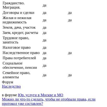
Гражданство.
да
Миграция.
Договоры и сделки
да
да
Жилая и нежилая
да
да
недвижимость
Земля, дача, участок
да
Заем, кредит, расчеты
да
Трудовое право,
да
занятость
Налоговое право
да
Наследственное право
да
да
Права потребителей
да
Социальное
да
обеспечение, пенсии
Семейное право,
да
да
алименты
Форум
Наследство
в форуме
Юр. услуги в Москве и МО
Можно ли что-то сделать, чтобы не отобрали права, если
протокол уже составлен?