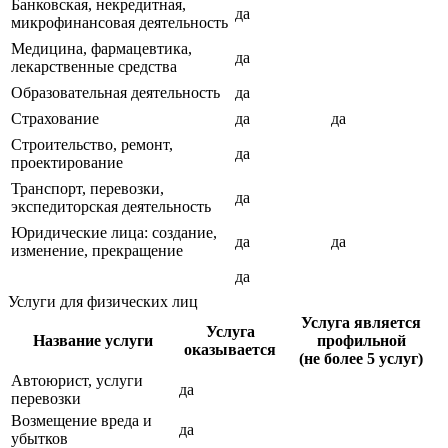
Банковская, некредитная,
да
микрофинансовая деятельность
Медицина, фармацевтика,
да
лекарственные средства
Образовательная деятельность
да
Страхование
да
да
Строительство, ремонт,
да
проектирование
Транспорт, перевозки,
да
экспедиторская деятельность
Юридические лица: создание,
да
да
изменение, прекращение
да
Услуги для физических лиц
Услуга является
Услуга
Название услуги
профильной
оказывается
(не более 5 услуг)
Автоюрист, услуги
да
перевозки
Возмещение вреда и
да
убытков