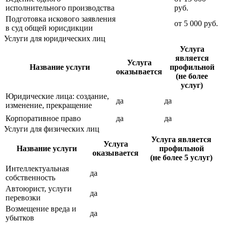
исполнительного производства
руб.
Подготовка искового заявления
от
5 000
руб.
в суд общей юрисдикции
Услуги для юридических лиц
Услуга
является
Услуга
Название услуги
профильной
оказывается
(не более
услуг)
Юридические лица: создание,
да
да
изменение, прекращение
Корпоративное право
да
да
Услуги для физических лиц
Услуга является
Услуга
Название услуги
профильной
оказывается
(не более 5 услуг)
Интеллектуальная
да
собственность
Автоюрист, услуги
да
перевозки
Возмещение вреда и
да
убытков