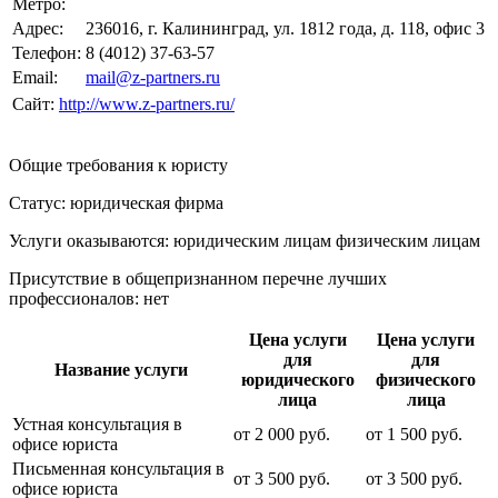
Метро:
Адрес:
236016, г. Калининград, ул. 1812 года, д. 118, офис 3
Телефон:
8 (4012) 37-63-57
Email:
mail@z-partners.ru
Сайт:
http://www.z-partners.ru/
Общие требования к юристу
Статус: юридическая фирма
Услуги оказываются: юридическим лицам
физическим лицам
Присутствие в общепризнанном перечне лучших
профессионалов:
нет
Цена услуги
Цена услуги
для
для
Название услуги
юридического
физического
лица
лица
Устная консультация в
от
2 000
руб.
от
1 500
руб.
офисе юриста
Письменная консультация в
от
3 500
руб.
от
3 500
руб.
офисе юриста