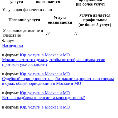
услуги
оказывается
(не более услуг)
Услуги для физических лиц
Услуга является
Услуга
Название услуги
профильной
оказывается
(не более 5 услуг)
Уголовное дознание и
да
да
следствие
Форум
Наследство
в форуме
Юр. услуги в Москве и МО
Можно ли что-то сделать, чтобы не отобрали права, если
протокол уже составлен?
в форуме
Юр. услуги в Москве и МО
Судебный юрист; юристы- арбитражники, юристы по спорам
в судах общей юрисдикции в Москве и МО
в форуме
Юр. услуги в Москве и МО
Есть ли надбавка к пенсии за многодетность?
в форуме
Юр. услуги в Москве и МО