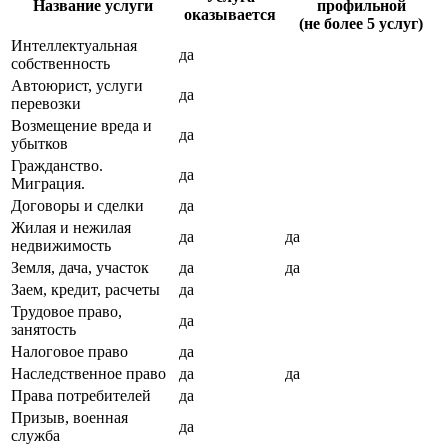
Название услуги
профильной
оказывается
(не более 5 услуг)
Интеллектуальная
да
собственность
Автоюрист, услуги
да
перевозки
Возмещение вреда и
да
убытков
Гражданство.
да
Миграция.
Договоры и сделки
да
Жилая и нежилая
да
да
недвижимость
Земля, дача, участок
да
да
Заем, кредит, расчеты
да
Трудовое право,
да
занятость
Налоговое право
да
Наследственное право
да
да
Права потребителей
да
Призыв, военная
да
служба