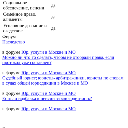
Социальное
да
обеспечение, пенсии
Семейное право,
да
алименты
Уголовное дознание и
да
следствие
Форум
Наследство
в форуме
Юр. услуги в Москве и МО
Можно ли что-то сделать, чтобы не отобрали права, если
протокол уже составлен?
в форуме
Юр. услуги в Москве и МО
Судебный юрист; юристы- арбитражники, юристы по спорам
в судах общей юрисдикции в Москве и МО
в форуме
Юр. услуги в Москве и МО
Есть ли надбавка к пенсии за многодетность?
в форуме
Юр. услуги в Москве и МО