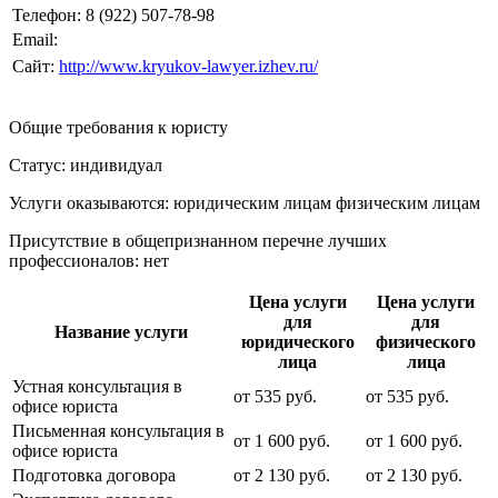
Телефон:
8 (922) 507-78-98
Email:
Сайт:
http://www.kryukov-lawyer.izhev.ru/
Общие требования к юристу
Статус: индивидуал
Услуги оказываются: юридическим лицам
физическим лицам
Присутствие в общепризнанном перечне лучших
профессионалов:
нет
Цена услуги
Цена услуги
для
для
Название услуги
юридического
физического
лица
лица
Устная консультация в
от
535
руб.
от
535
руб.
офисе юриста
Письменная консультация в
от
1 600
руб.
от
1 600
руб.
офисе юриста
Подготовка договора
от
2 130
руб.
от
2 130
руб.