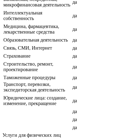
да
микрофинансовая деятельность
Интеллектуальная
да
собственность
Медицина, фармацевтика,
да
лекарственные средства
Образовательная деятельность
да
Связь, СМИ, Интернет
да
Страхование
да
Строительство, ремонт,
да
проектирование
Таможенные процедуры
да
Транспорт, перевозки,
да
экспедиторская деятельность
Юридические лица: создание,
да
изменение, прекращение
да
да
да
Услуги для физических лиц