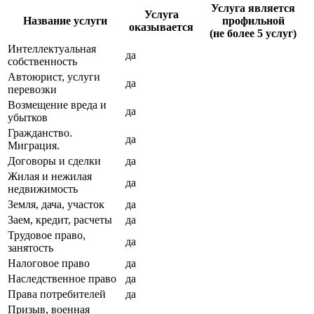
Услуга является
Услуга
Название услуги
профильной
оказывается
(не более 5 услуг)
Интеллектуальная
да
собственность
Автоюрист, услуги
да
перевозки
Возмещение вреда и
да
убытков
Гражданство.
да
Миграция.
Договоры и сделки
да
Жилая и нежилая
да
недвижимость
Земля, дача, участок
да
Заем, кредит, расчеты
да
Трудовое право,
да
занятость
Налоговое право
да
Наследственное право
да
Права потребителей
да
Призыв, военная