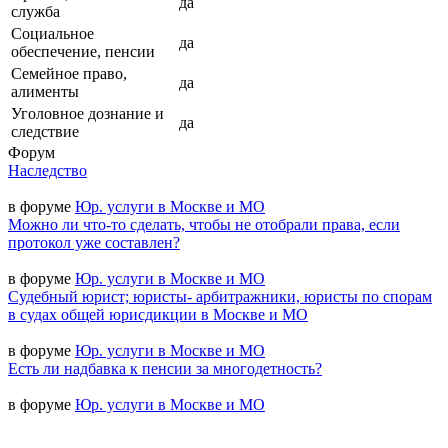
да
служба
Социальное
да
обеспечение, пенсии
Семейное право,
да
алименты
Уголовное дознание и
да
следствие
Форум
Наследство
в форуме
Юр. услуги в Москве и МО
Можно ли что-то сделать, чтобы не отобрали права, если
протокол уже составлен?
в форуме
Юр. услуги в Москве и МО
Судебный юрист; юристы- арбитражники, юристы по спорам
в судах общей юрисдикции в Москве и МО
в форуме
Юр. услуги в Москве и МО
Есть ли надбавка к пенсии за многодетность?
в форуме
Юр. услуги в Москве и МО