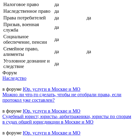
Налоговое право
да
Наследственное право
да
Права потребителей
да
да
Призыв, военная
да
служба
Социальное
да
обеспечение, пенсии
Семейное право,
да
да
алименты
Уголовное дознание и
да
следствие
Форум
Наследство
в форуме
Юр. услуги в Москве и МО
Можно ли что-то сделать, чтобы не отобрали права, если
протокол уже составлен?
в форуме
Юр. услуги в Москве и МО
Судебный юрист; юристы- арбитражники, юристы по спорам
в судах общей юрисдикции в Москве и МО
в форуме
Юр. услуги в Москве и МО