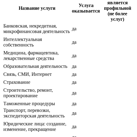
является
Услуга
Название услуги
профильной
оказывается
(не более
услуг)
Банковская, некредитная,
да
микрофинансовая деятельность
Интеллектуальная
да
собственность
Медицина, фармацевтика,
да
лекарственные средства
Образовательная деятельность
да
Связь, СМИ, Интернет
да
Страхование
да
Строительство, ремонт,
да
проектирование
Таможенные процедуры
да
Транспорт, перевозки,
да
экспедиторская деятельность
Юридические лица: создание,
да
изменение, прекращение