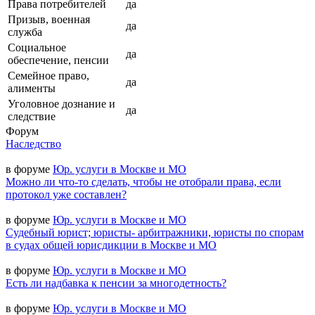
Права потребителей
да
Призыв, военная
да
служба
Социальное
да
обеспечение, пенсии
Семейное право,
да
алименты
Уголовное дознание и
да
следствие
Форум
Наследство
в форуме
Юр. услуги в Москве и МО
Можно ли что-то сделать, чтобы не отобрали права, если
протокол уже составлен?
в форуме
Юр. услуги в Москве и МО
Судебный юрист; юристы- арбитражники, юристы по спорам
в судах общей юрисдикции в Москве и МО
в форуме
Юр. услуги в Москве и МО
Есть ли надбавка к пенсии за многодетность?
в форуме
Юр. услуги в Москве и МО