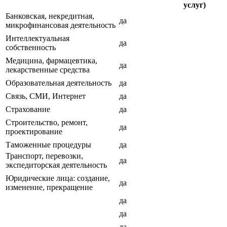
услуг)
Банковская, некредитная,
да
микрофинансовая деятельность
Интеллектуальная
да
собственность
Медицина, фармацевтика,
да
лекарственные средства
Образовательная деятельность
да
Связь, СМИ, Интернет
да
Страхование
да
Строительство, ремонт,
да
проектирование
Таможенные процедуры
да
Транспорт, перевозки,
да
экспедиторская деятельность
Юридические лица: создание,
да
изменение, прекращение
да
да
да