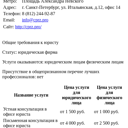
Метро:
Площадь Александра Невского
Адрес:
г. Санкт-Петербург, ул. Итальянская, д.12, офис 14
Телефон:
8 (812) 244-92-87
Email:
info@cprz.pro
Сайт:
http://cprz.pro/
Общие требования к юристу
Статус: юридическая фирма
Услуги оказываются: юридическим лицам
физическим лицам
Присутствие в общепризнанном перечне лучших
профессионалов:
нет
Цена услуги
Цена услуги
для
для
Название услуги
юридического
физического
лица
лица
Устная консультация в
от
1 500
руб.
от
1 000
руб.
офисе юриста
Письменная консультация в
от
4 000
руб.
от
2 500
руб.
офисе юриста