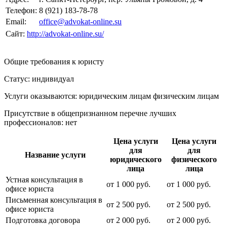
Телефон:
8 (921) 183-78-78
Email:
office@advokat-online.su
Сайт:
http://advokat-online.su/
Общие требования к юристу
Статус: индивидуал
Услуги оказываются: юридическим лицам
физическим лицам
Присутствие в общепризнанном перечне лучших
профессионалов:
нет
Цена услуги
Цена услуги
для
для
Название услуги
юридического
физического
лица
лица
Устная консультация в
от
1 000
руб.
от
1 000
руб.
офисе юриста
Письменная консультация в
от
2 500
руб.
от
2 500
руб.
офисе юриста
Подготовка договора
от
2 000
руб.
от
2 000
руб.