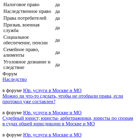
Налоговое право
да
Наследственное право
да
Права потребителей
да
Призыв, военная
да
служба
Социальное
да
обеспечение, пенсии
Семейное право,
да
алименты
Уголовное дознание и
да
следствие
Форум
Наследство
в форуме
Юр. услуги в Москве и МО
Можно ли что-то сделать, чтобы не отобрали права, если
протокол уже составлен?
в форуме
Юр. услуги в Москве и МО
Судебный юрист; юристы- арбитражники, юристы по спорам
в судах общей юрисдикции в Москве и МО
в форуме
Юр. услуги в Москве и МО