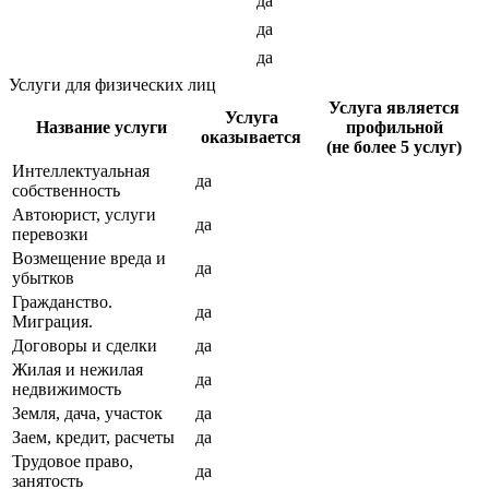
да
да
да
Услуги для физических лиц
Услуга является
Услуга
Название услуги
профильной
оказывается
(не более 5 услуг)
Интеллектуальная
да
собственность
Автоюрист, услуги
да
перевозки
Возмещение вреда и
да
убытков
Гражданство.
да
Миграция.
Договоры и сделки
да
Жилая и нежилая
да
недвижимость
Земля, дача, участок
да
Заем, кредит, расчеты
да
Трудовое право,
да
занятость