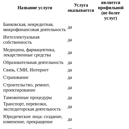
является
Услуга
Название услуги
профильной
оказывается
(не более
услуг)
Банковская, некредитная,
да
микрофинансовая деятельность
Интеллектуальная
да
собственность
Медицина, фармацевтика,
да
лекарственные средства
Образовательная деятельность
да
Связь, СМИ, Интернет
да
Страхование
да
Строительство, ремонт,
да
проектирование
Таможенные процедуры
да
Транспорт, перевозки,
да
экспедиторская деятельность
Юридические лица: создание,
да
изменение, прекращение