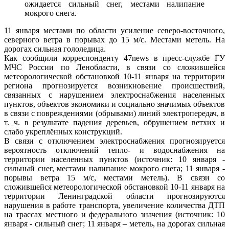
ожидается сильный снег, местами налипание
мокрого снега.
11 января местами по области усиление северо-восточного,
северного ветра в порывах до 15 м/с. Местами метель. На
дорогах сильная гололедица.
Как сообщили корреспонденту 47news в пресс-службе ГУ
МЧС России по Ленобласти, в связи со сложившейся
метеорологической обстановкой 10-11 января на территории
региона прогнозируется возникновение происшествий,
связанных с нарушением электроснабжения населенных
пунктов, объектов экономики и социально значимых объектов
в связи с повреждениями (обрывами) линий электропередач, в
т. ч. в результате падения деревьев, обрушением ветхих и
слабо укреплённых конструкций.
В связи с отключением электроснабжения прогнозируется
вероятность отключений тепло- и водоснабжения на
территории населенных пунктов (источник: 10 января -
сильный снег, местами налипание мокрого снега; 11 января -
порывы ветра 15 м/с, местами метель). В связи со
сложившейся метеорологической обстановкой 10-11 января на
территории Ленинградской области прогнозируются
нарушения в работе транспорта, увеличение количества ДТП
на трассах местного и федерального значения (источник: 10
января - сильный снег; 11 января – метель, на дорогах сильная