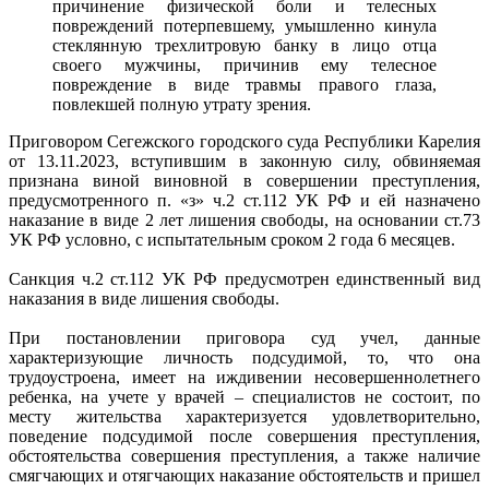
причинение физической боли и телесных
повреждений потерпевшему, умышленно кинула
стеклянную трехлитровую банку в лицо отца
своего мужчины, причинив ему телесное
повреждение в виде травмы правого глаза,
повлекшей полную утрату зрения.
Приговором Сегежского городского суда Республики Карелия
от 13.11.2023, вступившим в законную силу, обвиняемая
признана виной виновной в совершении преступления,
предусмотренного п. «з» ч.2 ст.112 УК РФ и ей назначено
наказание в виде 2 лет лишения свободы, на основании ст.73
УК РФ условно, с испытательным сроком 2 года 6 месяцев.
Санкция ч.2 ст.112 УК РФ предусмотрен единственный вид
наказания в виде лишения свободы.
При постановлении приговора суд учел, данные
характеризующие личность подсудимой, то, что она
трудоустроена, имеет на иждивении несовершеннолетнего
ребенка, на учете у врачей – специалистов не состоит, по
месту жительства характеризуется удовлетворительно,
поведение подсудимой после совершения преступления,
обстоятельства совершения преступления, а также наличие
смягчающих и отягчающих наказание обстоятельств и пришел