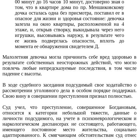
00 минут до 16 часов 10 минут, достоверно зная о
том, что в квартире дома по пр. Меншиковскому
дочка осталась одна без присмотра, поставил ее в
опасное для жизни и здоровья состояние: девочка
залезла на окно квартиры, расположенной на 4
этаже, и, открыв створку, выкидывала через него
игрушки, высовываясь наружу, в результате чего
ее жизнь подверглась опасности, вплоть до
момента ее обнаружения свидетелем Д.
Малолетняя девочка могла причинить себе вред здоровью в
результате собственных неосторожных действий, что могло
повлечь любые непредсказуемые последствия, в том числе
падение с высоты.
В ходе судебного заседания подсудимый свое ходатайство о
рассмотрении уголовного дела в особом порядке поддержал.
Свою вину в совершении преступления признал полностью.
Суд учел, что преступление, совершенное Богдановым,
относится к категории небольшой тяжести, данные о
личности подсудимого, на учете в психоневрологическом и
наркологическом диспансерах не состоящего, работающего,
имеющего постоянное место жительства, социально
адаптированного. К смягчающим обстоятельствам суд отнес