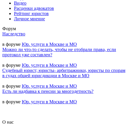
Видео
Расценки адвокатов
Рейтинг юристов
Личное мнение
Форум
Наследство
в форуме
Юр. услуги в Москве и МО
Можно ли что-то сделать, чтобы не отобрали права, если
протокол уже составлен?
в форуме
Юр. услуги в Москве и МО
Судебный юрист; юристы- арбитражники, юристы по спорам
в судах общей юрисдикции в Москве и МО
в форуме
Юр. услуги в Москве и МО
Есть ли надбавка к пенсии за многодетность?
в форуме
Юр. услуги в Москве и МО
О нас