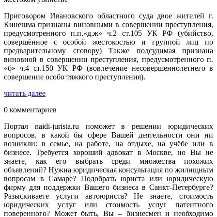
Приговором Ивановского областного суда двое жителей г.
Кинешма признаны виновными в совершении преступления,
предусмотренного п.п.«д,ж» ч.2 ст.105 УК РФ (убийство,
совершённое с особой жестокостью и группой лиц по
предварительному сговору) Также подсудимая признана
виновной в совершении преступления, предусмотренного п.
«б» ч.4 ст.150 УК РФ (вовлечение несовершеннолетнего в
совершение особо тяжкого преступления).
читать далее
0 комментариев
Портал naidi-jurista.ru поможет в решении юридических
вопросов, в какой бы сфере Вашей деятельности они ни
возникли: в семье, на работе, на отдыхе, на учёбе или в
бизнесе. Требуется хороший адвокат в Москве, но Вы не
знаете, как его выбрать среди множества похожих
объявлений? Нужна юридическая консультация по жилищным
вопросам в Самаре? Подобрать юриста или юридическую
фирму для поддержки Вашего бизнеса в Санкт-Петербурге?
Разыскиваете услуги автоюриста? Не знаете, стоимость
юридических услуг или стоимость услуг патентного
поверенного? Может быть, Вы – бизнесмен и необходимо