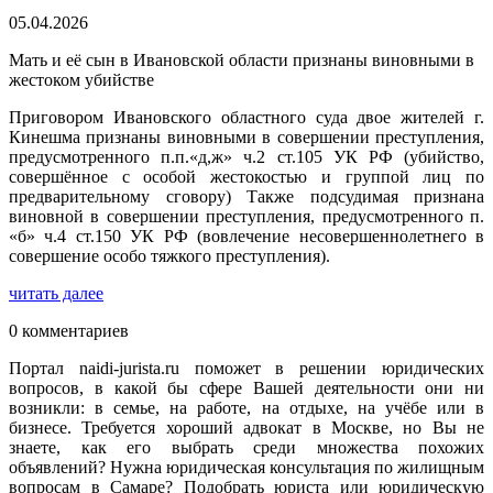
05.04.2026
Мать и её сын в Ивановской области признаны виновными в
жестоком убийстве
Приговором Ивановского областного суда двое жителей г.
Кинешма признаны виновными в совершении преступления,
предусмотренного п.п.«д,ж» ч.2 ст.105 УК РФ (убийство,
совершённое с особой жестокостью и группой лиц по
предварительному сговору) Также подсудимая признана
виновной в совершении преступления, предусмотренного п.
«б» ч.4 ст.150 УК РФ (вовлечение несовершеннолетнего в
совершение особо тяжкого преступления).
читать далее
0 комментариев
Портал naidi-jurista.ru поможет в решении юридических
вопросов, в какой бы сфере Вашей деятельности они ни
возникли: в семье, на работе, на отдыхе, на учёбе или в
бизнесе. Требуется хороший адвокат в Москве, но Вы не
знаете, как его выбрать среди множества похожих
объявлений? Нужна юридическая консультация по жилищным
вопросам в Самаре? Подобрать юриста или юридическую