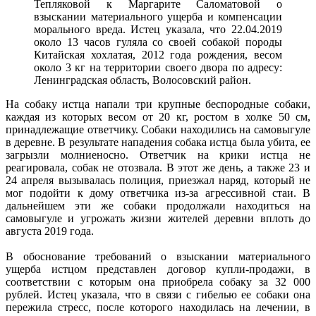
Тепляковой к Маргарите Саломатовой о
взыскании материального ущерба и компенсации
морального вреда. Истец указала, что 22.04.2019
около 13 часов гуляла со своей собакой породы
Китайская хохлатая, 2012 года рождения, весом
около 3 кг на территории своего двора по адресу:
Ленинградская область, Волосовский район.
На собаку истца напали три крупные беспородные собаки,
каждая из которых весом от 20 кг, ростом в холке 50 см,
принадлежащие ответчику. Собаки находились на самовыгуле
в деревне. В результате нападения собака истца была убита, ее
загрызли молниеносно. Ответчик на крики истца не
реагировала, собак не отозвала. В этот же день, а также 23 и
24 апреля вызывалась полиция, приезжал наряд, который не
мог подойти к дому ответчика из-за агрессивной стаи. В
дальнейшем эти же собаки продолжали находиться на
самовыгуле и угрожать жизни жителей деревни вплоть до
августа 2019 года.
В обоснование требований о взыскании материального
ущерба истцом представлен договор купли-продажи, в
соответствии с которым она приобрела собаку за 32 000
рублей. Истец указала, что в связи с гибелью ее собаки она
пережила стресс, после которого находилась на лечении, в