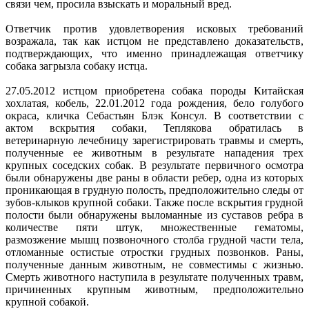
связи чем, просила взыскать и моральный вред.
Ответчик против удовлетворения исковых требований
возражала, так как истцом не представлено доказательств,
подтверждающих, что именно принадлежащая ответчику
собака загрызла собаку истца.
27.05.2012 истцом приобретена собака породы Китайская
хохлатая, кобель, 22.01.2012 года рождения, бело голубого
окраса, кличка Себастьян Блэк Консул. В соответствии с
актом вскрытия собаки, Теплякова обратилась в
ветеринарную лечебницу зарегистрировать травмы и смерть,
полученные ее животным в результате нападения трех
крупных соседских собак. В результате первичного осмотра
были обнаружены две раны в области ребер, одна из которых
проникающая в грудную полость, предположительно следы от
зубов-клыков крупной собаки. Также после вскрытия грудной
полости были обнаружены выломанные из суставов ребра в
количестве пяти штук, множественные гематомы,
размозжение мышц позвоночного столба грудной части тела,
отломанные остистые отростки грудных позвонков. Раны,
полученные данным животным, не совместимы с жизнью.
Смерть животного наступила в результате полученных травм,
причиненных крупным животным, предположительно
крупной собакой.