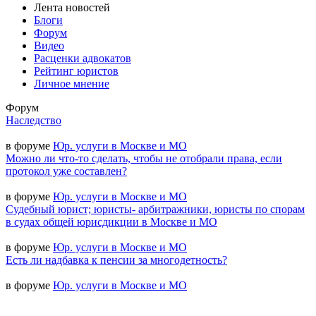
Лента новостей
Блоги
Форум
Видео
Расценки адвокатов
Рейтинг юристов
Личное мнение
Форум
Наследство
в форуме
Юр. услуги в Москве и МО
Можно ли что-то сделать, чтобы не отобрали права, если
протокол уже составлен?
в форуме
Юр. услуги в Москве и МО
Судебный юрист; юристы- арбитражники, юристы по спорам
в судах общей юрисдикции в Москве и МО
в форуме
Юр. услуги в Москве и МО
Есть ли надбавка к пенсии за многодетность?
в форуме
Юр. услуги в Москве и МО