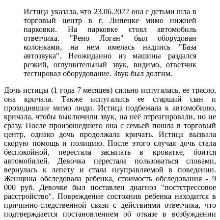
Истица указала, что 23.06.2022 она с детьми шла в
торговый центр в г. Липецке мимо нижней
парковки. На парковке стоял автомобиль
ответчика. "Рено Логан" был оборудован
колонками, на нем имелась надпись "База
автозвука". Неожиданно из машины раздался
резкий, оглушительный звук, видимо, ответчик
тестировал оборудование. Звук был долгим.
Дочь истицы (1 года 7 месяцев) сильно испугалась, ее трясло,
она кричала. Также испугались ее старший сын и
проходившие мимо люди. Истица подбежала к автомобилю,
кричала, чтобы выключили звук, на неё отреагировали, но не
сразу. После произошедшего она с семьей пошла в торговый
центр, однако дочь продолжала кричать. Истица вызвала
скорую помощь и полицию. После этого случая дочь стала
беспокойной, перестала засыпать в кроватке, боится
автомобилей. Девочка перестала пользоваться словами,
вернулась к лепету и стала неуправляемой в поведении.
Женщина обследовала ребенка, стоимость обследования - 9
000 руб. Девочке был поставлен диагноз "постстрессовое
расстройство". Повреждение состояния ребенка находится в
причинно-следственной связи с действиями ответчика, что
подтверждается постановлением об отказе в возбуждении