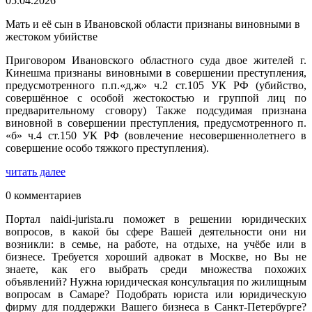
05.04.2026
Мать и её сын в Ивановской области признаны виновными в
жестоком убийстве
Приговором Ивановского областного суда двое жителей г.
Кинешма признаны виновными в совершении преступления,
предусмотренного п.п.«д,ж» ч.2 ст.105 УК РФ (убийство,
совершённое с особой жестокостью и группой лиц по
предварительному сговору) Также подсудимая признана
виновной в совершении преступления, предусмотренного п.
«б» ч.4 ст.150 УК РФ (вовлечение несовершеннолетнего в
совершение особо тяжкого преступления).
читать далее
0 комментариев
Портал naidi-jurista.ru поможет в решении юридических
вопросов, в какой бы сфере Вашей деятельности они ни
возникли: в семье, на работе, на отдыхе, на учёбе или в
бизнесе. Требуется хороший адвокат в Москве, но Вы не
знаете, как его выбрать среди множества похожих
объявлений? Нужна юридическая консультация по жилищным
вопросам в Самаре? Подобрать юриста или юридическую
фирму для поддержки Вашего бизнеса в Санкт-Петербурге?