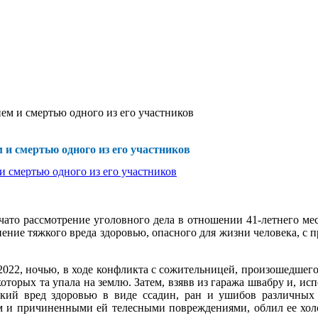
ем и смертью одного из его участников
и смертью одного из его участников
ато рассмотрение уголовного дела в отношении 41-летнего ме
ние тяжкого вреда здоровью, опасного для жизни человека, с 
2022, ночью, в ходе конфликта с сожительницей, произошедшего
которых та упала на землю. Затем, взявв из гаража швабру и, испо
ий вред здоровью в виде ссадин, ран и ушибов различных ча
 и причиненными ей телесными повреждениями, облил ее холод