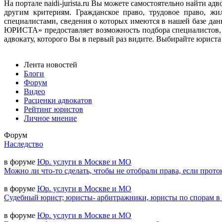
На портале naidi-jurista.ru Вы можете самостоятельно найти 
другим критериям. Гражданское право, трудовое право, ж
специалистами, сведения о которых имеются в нашей базе д
ЮРИСТА» предоставляет возможность подбора специалистов, 
адвокату, которого Вы в первый раз видите. Выбирайте юриста н
Лента новостей
Блоги
Форум
Видео
Расценки адвокатов
Рейтинг юристов
Личное мнение
Форум
Наследство
в форуме
Юр. услуги в Москве и МО
Можно ли что-то сделать, чтобы не отобрали права, если прото
в форуме
Юр. услуги в Москве и МО
Судебный юрист; юристы- арбитражники, юристы по спорам в
в форуме
Юр. услуги в Москве и МО