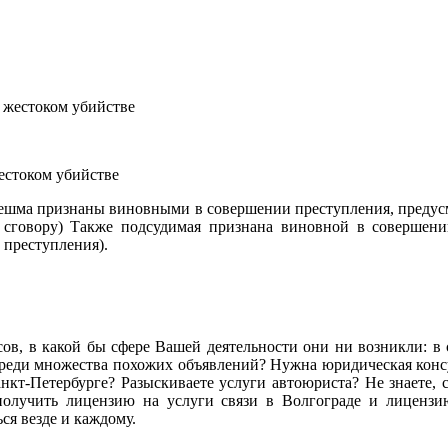
естоком убийстве
нешма признаны виновными в совершении преступления, предусмо
сговору) Также подсудимая признана виновной в совершении
 преступления).
сов, в какой бы сфере Вашей деятельности они ни возникли: в се
ь среди множества похожих объявлений? Нужна юридическая ко
кт-Петербурге? Разыскиваете услуги автоюриста? Не знаете, с
олучить лицензию на услуги связи в Волгограде и лиценз
я везде и каждому.