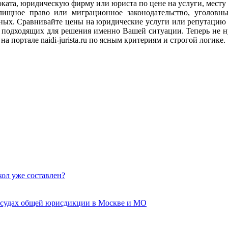
адвоката, юридическую фирму или юриста по цене на услуги, мес
илищное право или миграционное законодательство, уголов
анных. Сравнивайте цены на юридические услуги или репутацию
подходящих для решения именно Вашей ситуации. Теперь не ну
а портале naidi-jurista.ru по ясным критериям и строгой логике.
кол уже составлен?
 судах общей юрисдикции в Москве и МО