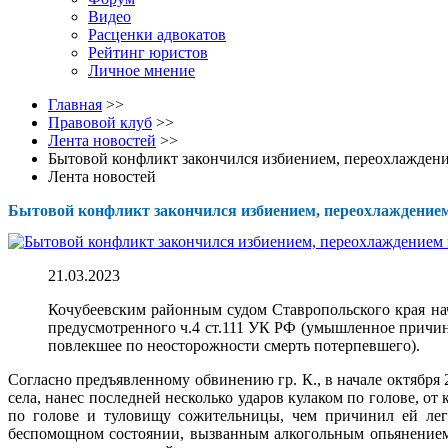
Видео
Расценки адвокатов
Рейтинг юристов
Личное мнение
Главная
>>
Правовой клуб
>>
Лента новостей
>>
Бытовой конфликт закончился избиением, переохлаждени
Лента новостей
Бытовой конфликт закончился избиением, переохлаждением 
21.03.2023
Кочубеевским районным судом Ставропольского края нач
предусмотренного ч.4 ст.111 УК РФ (умышленное причине
повлекшее по неосторожности смерть потерпевшего).
Согласно предъявленному обвинению гр. К., в начале октября 
села, нанес последней несколько ударов кулаком по голове, от 
по голове и туловищу сожительницы, чем причинил ей легк
беспомощном состоянии, вызванным алкогольным опьянением