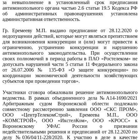
за невыполнение в установленный срок предписания
антимонопольного органа частью 2.6 статьи 19.5 Кодекса РФ
об административных правонарушениях установлена
административная ответственность.
Гр. Еремееву М.П. выдано предписание от 28.12.2020 о
недопущении действий, которые могут являться препятствием
для возникновения конкуренции и (или) могут привести к
ограничению, устранению конкуренции и нарушению
антимонопольного законодательства. При осуществлении
своих полномочий в период работы в ПАО «Ростелеком» не
допускать нарушений части 5 статьи 11 Федерального закона
от 26.07.2006 № 135-ФЗ «О защите конкуренции» по
координации экономической деятельности хозяйствующих
субъектов при проведении торгов».
Участники сговора обжаловали решение антимонопольного
ведомства. В рамках объединенного дела №А14-1690/2021
Арбитражным судом Воронежской облести подлежало
совместному рассмотрению заявления ООО «СКС ПРОМ»,
ООО «ЦентрТелекомСтрой», Еремеева М.П., ООО
«КОМСТРОЙ», ООО «ИкстелКом», ООО «КРОСС» к
Воронежскому УФАС России о признании
недействительными решения и предписаний от 28.12.2020 по
делу №036/04/11-228/2020. К участию в деле в качестве