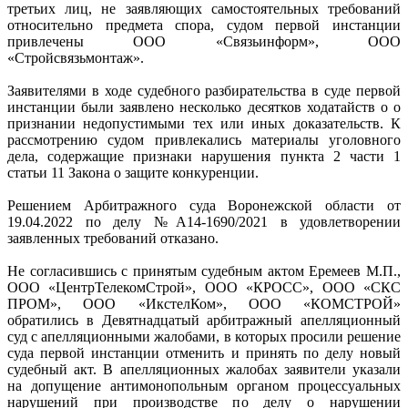
третьих лиц, не заявляющих самостоятельных требований
относительно предмета спора, судом первой инстанции
привлечены ООО «Связьинформ», ООО
«Стройсвязьмонтаж».
Заявителями в ходе судебного разбирательства в суде первой
инстанции были заявлено несколько десятков ходатайств о о
признании недопустимыми тех или иных доказательств. К
рассмотрению судом привлекались материалы уголовного
дела, содержащие признаки нарушения пункта 2 части 1
статьи 11 Закона о защите конкуренции.
Решением Арбитражного суда Воронежской области от
19.04.2022 по делу №А14-1690/2021 в удовлетворении
заявленных требований отказано.
Не согласившись с принятым судебным актом Еремеев М.П.,
ООО «ЦентрТелекомСтрой», ООО «КРОСС», ООО «СКС
ПРОМ», ООО «ИкстелКом», ООО «КОМСТРОЙ»
обратились в Девятнадцатый арбитражный апелляционный
суд с апелляционными жалобами, в которых просили решение
суда первой инстанции отменить и принять по делу новый
судебный акт. В апелляционных жалобах заявители указали
на допущение антимонопольным органом процессуальных
нарушений при производстве по делу о нарушении