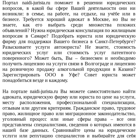
Портал naidi-jurista.ru поможет в решении юридических
вопросов, в какой бы сфере Вашей деятельности они ни
возникли: в семье, на работе, на отдыхе, на учёбе или в
бизнесе. Требуется хороший адвокат в Москве, но Вы не
знаете, как его выбрать среди множества похожих
объявлений? Нужна юридическая консультация по жилищным
вопросам в Самаре? Подобрать юриста или юридическую
фирму для поддержки Вашего бизнеса в Санкт-Петербурге?
Разыскиваете услуги автоюриста? Не знаете, стоимость
юридических услуг или стоимость услуг патентного
поверенного? Может быть, Вы – бизнесмен и необходимо
получить лицензию на услуги связи в Волгограде и лицензию
на розничную продажу алкогольной продукции в Казани?
Зарегистрировать ООО в Уфе? Совет юриста может
понадобиться везде и каждому.
На портале naidi-jurista.ru Вы можете самостоятельно найти
адвоката, юридическую фирму или юриста по цене на услуги,
месту расположения, профессиональной специализации,
отзывам или другим критериям. Гражданское право, трудовое
право, жилищное право или миграционное законодательство,
уголовный процесс или иные сферы права – все они
представлены специалистами, сведения о которых имеются в
нашей базе данных. Сравнивайте цены на юридические
услуги или репутацию специалистов и выбирайте для себя