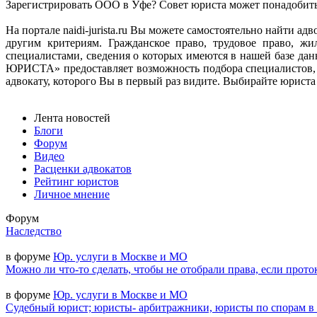
Зарегистрировать ООО в Уфе? Совет юриста может понадобитьс
На портале naidi-jurista.ru Вы можете самостоятельно найти 
другим критериям. Гражданское право, трудовое право, ж
специалистами, сведения о которых имеются в нашей базе д
ЮРИСТА» предоставляет возможность подбора специалистов, 
адвокату, которого Вы в первый раз видите. Выбирайте юриста н
Лента новостей
Блоги
Форум
Видео
Расценки адвокатов
Рейтинг юристов
Личное мнение
Форум
Наследство
в форуме
Юр. услуги в Москве и МО
Можно ли что-то сделать, чтобы не отобрали права, если прото
в форуме
Юр. услуги в Москве и МО
Судебный юрист; юристы- арбитражники, юристы по спорам в