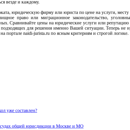
я везде и каждому.
адвоката, юридическую фирму или юриста по цене на услуги, мес
илищное право или миграционное законодательство, уголов
анных. Сравнивайте цены на юридические услуги или репутацию
подходящих для решения именно Вашей ситуации. Теперь не ну
а портале naidi-jurista.ru по ясным критериям и строгой логике.
кол уже составлен?
 судах общей юрисдикции в Москве и МО