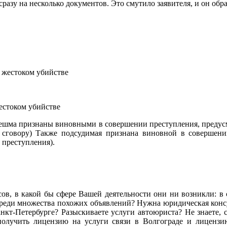
сразу на несколько документов. Это смутило заявителя, и он об
естоком убийстве
нешма признаны виновными в совершении преступления, предусмо
сговору) Также подсудимая признана виновной в совершении
 преступления).
сов, в какой бы сфере Вашей деятельности они ни возникли: в се
ь среди множества похожих объявлений? Нужна юридическая ко
кт-Петербурге? Разыскиваете услуги автоюриста? Не знаете, с
олучить лицензию на услуги связи в Волгограде и лиценз