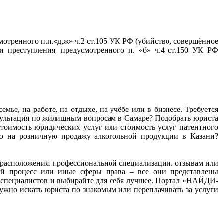
тренного п.п.«д,ж» ч.2 ст.105 УК РФ (убийство, совершённое
 преступления, предусмотренного п. «б» ч.4 ст.150 УК РФ
мье, на работе, на отдыхе, на учёбе или в бизнесе. Требуется
нсультация по жилищным вопросам в Самаре? Подобрать юриста
тоимость юридических услуг или стоимость услуг патентного
ию на розничную продажу алкогольной продукции в Казани?
ту расположения, профессиональной специализации, отзывам или
ный процесс или иные сферы права – все они представлены
 специалистов и выбирайте для себя лучшее. Портал «НАЙДИ-
жно искать юриста по знакомым или переплачивать за услуги