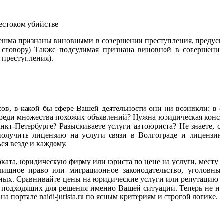
естоком убийстве
нешма признаны виновными в совершении преступления, предусмо
сговору) Также подсудимая признана виновной в совершении
 преступления).
сов, в какой бы сфере Вашей деятельности они ни возникли: в се
ь среди множества похожих объявлений? Нужна юридическая ко
кт-Петербурге? Разыскиваете услуги автоюриста? Не знаете, с
олучить лицензию на услуги связи в Волгограде и лиценз
я везде и каждому.
адвоката, юридическую фирму или юриста по цене на услуги, мес
илищное право или миграционное законодательство, уголов
анных. Сравнивайте цены на юридические услуги или репутацию
подходящих для решения именно Вашей ситуации. Теперь не ну
а портале naidi-jurista.ru по ясным критериям и строгой логике.