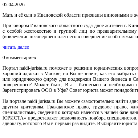
05.04.2026
Мать и её сын в Ивановской области признаны виновными в ж
Приговором Ивановского областного суда двое жителей г. Ки
с особой жестокостью и группой лиц по предварительному 
(вовлечение несовершеннолетнего в совершение особо тяжкого
читать далее
0 комментариев
Портал naidi-jurista.ru поможет в решении юридических вопро
хороший адвокат в Москве, но Вы не знаете, как его выбрат
или юридическую фирму для поддержки Вашего бизнеса в Сан
поверенного? Может быть, Вы – бизнесмен и необходимо п
Зарегистрировать ООО в Уфе? Совет юриста может понадобитьс
На портале naidi-jurista.ru Вы можете самостоятельно найти 
другим критериям. Гражданское право, трудовое право, ж
специалистами, сведения о которых имеются в нашей базе д
ЮРИСТА» предоставляет возможность подбора специалистов, 
адвокату, которого Вы в первый раз видите. Выбирайте юриста н