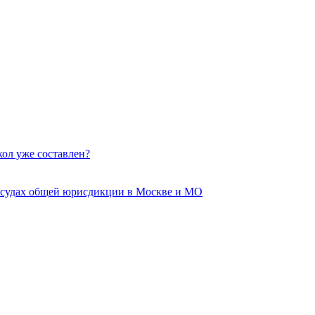
кол уже составлен?
 судах общей юрисдикции в Москве и МО