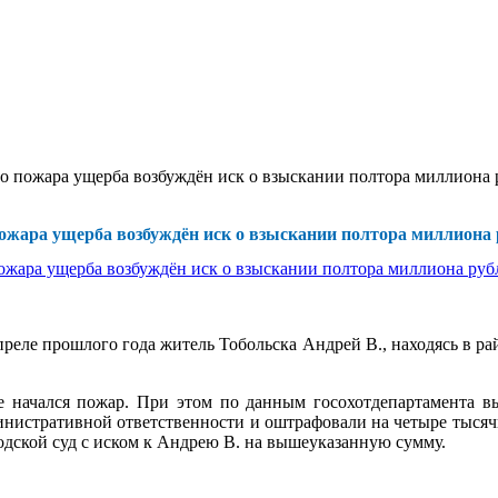
о пожара ущерба возбуждён иск о взыскании полтора миллиона 
ожара ущерба возбуждён иск о взыскании полтора миллиона 
реле прошлого года житель Тобольска Андрей В., находясь в ра
сте начался пожар. При этом по данным госохотдепартамента в
инистративной ответственности и оштрафовали на четыре тысячи
одской суд с иском к Андрею В. на вышеуказанную сумму.