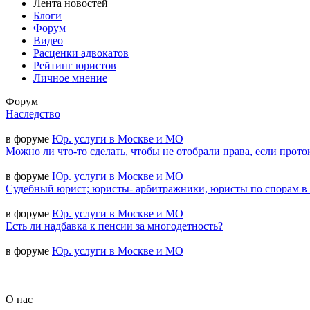
Лента новостей
Блоги
Форум
Видео
Расценки адвокатов
Рейтинг юристов
Личное мнение
Форум
Наследство
в форуме
Юр. услуги в Москве и МО
Можно ли что-то сделать, чтобы не отобрали права, если прото
в форуме
Юр. услуги в Москве и МО
Судебный юрист; юристы- арбитражники, юристы по спорам в
в форуме
Юр. услуги в Москве и МО
Есть ли надбавка к пенсии за многодетность?
в форуме
Юр. услуги в Москве и МО
О нас