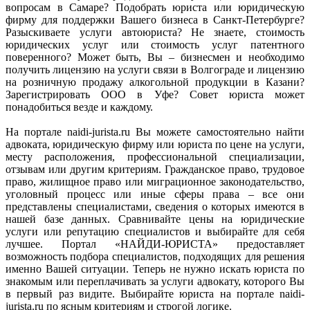
вопросам в Самаре? Подобрать юриста или юридическую
фирму для поддержки Вашего бизнеса в Санкт-Петербурге?
Разыскиваете услуги автоюриста? Не знаете, стоимость
юридических услуг или стоимость услуг патентного
поверенного? Может быть, Вы – бизнесмен и необходимо
получить лицензию на услуги связи в Волгограде и лицензию
на розничную продажу алкогольной продукции в Казани?
Зарегистрировать ООО в Уфе? Совет юриста может
понадобиться везде и каждому.
На портале naidi-jurista.ru Вы можете самостоятельно найти
адвоката, юридическую фирму или юриста по цене на услуги,
месту расположения, профессиональной специализации,
отзывам или другим критериям. Гражданское право, трудовое
право, жилищное право или миграционное законодательство,
уголовный процесс или иные сферы права – все они
представлены специалистами, сведения о которых имеются в
нашей базе данных. Сравнивайте цены на юридические
услуги или репутацию специалистов и выбирайте для себя
лучшее. Портал «НАЙДИ-ЮРИСТА» предоставляет
возможность подбора специалистов, подходящих для решения
именно Вашей ситуации. Теперь не нужно искать юриста по
знакомым или переплачивать за услуги адвокату, которого Вы
в первый раз видите. Выбирайте юриста на портале naidi-
jurista.ru по ясным критериям и строгой логике.