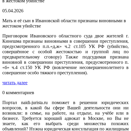
05.04.2026
Мать и её сын в Ивановской области признаны виновными в
жестоком убийстве
Приговором Ивановского областного суда двое жителей г.
Кинешма признаны виновными в совершении преступления,
предусмотренного п.п.«д,ж» ч.2 ст.105 УК РФ (убийство,
совершённое с особой жестокостью и группой лиц по
предварительному сговору) Также подсудимая признана
виновной в совершении преступления, предусмотренного п.
«б» ч.4 ст.150 УК РФ (вовлечение несовершеннолетнего в
совершение особо тяжкого преступления).
читать далее
0 комментариев
Портал naidi-jurista.ru поможет в решении юридических
вопросов, в какой бы сфере Вашей деятельности они ни
возникли: в семье, на работе, на отдыхе, на учёбе или в
бизнесе. Требуется хороший адвокат в Москве, но Вы не
знаете, как его выбрать среди множества похожих
объявлений? Нужна юридическая консультация по жилищным