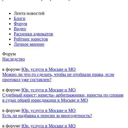
Лента новостей
Блоги
Форум
Видео
Расценки адвокатов
Рейтинг юристов
Личное мнение
Форум
Наследство
в форуме
Юр. услуги в Москве и МО
Можно ли что-то сделать, чтобы не отобрали права, если
протокол уже составлен?
в форуме
Юр. услуги в Москве и МО
Судебный юрист; юристы- арбитражники, юристы по спорам
в судах общей юрисдикции в Москве и МО
в форуме
Юр. услуги в Москве и МО
Есть ли надбавка к пенсии за многодетность?
в форуме
Юр. услуги в Москве и МО