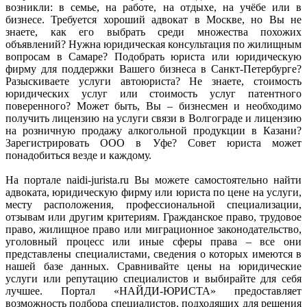
возникли: в семье, на работе, на отдыхе, на учёбе или в
бизнесе. Требуется хороший адвокат в Москве, но Вы не
знаете, как его выбрать среди множества похожих
объявлений? Нужна юридическая консультация по жилищным
вопросам в Самаре? Подобрать юриста или юридическую
фирму для поддержки Вашего бизнеса в Санкт-Петербурге?
Разыскиваете услуги автоюриста? Не знаете, стоимость
юридических услуг или стоимость услуг патентного
поверенного? Может быть, Вы – бизнесмен и необходимо
получить лицензию на услуги связи в Волгограде и лицензию
на розничную продажу алкогольной продукции в Казани?
Зарегистрировать ООО в Уфе? Совет юриста может
понадобиться везде и каждому.
На портале naidi-jurista.ru Вы можете самостоятельно найти
адвоката, юридическую фирму или юриста по цене на услуги,
месту расположения, профессиональной специализации,
отзывам или другим критериям. Гражданское право, трудовое
право, жилищное право или миграционное законодательство,
уголовный процесс или иные сферы права – все они
представлены специалистами, сведения о которых имеются в
нашей базе данных. Сравнивайте цены на юридические
услуги или репутацию специалистов и выбирайте для себя
лучшее. Портал «НАЙДИ-ЮРИСТА» предоставляет
возможность подбора специалистов, подходящих для решения