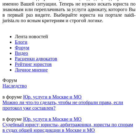
именно Вашей ситуации. Теперь не нужно искать юриста по
знакомым или переплачивать за услуги адвокату, которого Вы
в первый раз видите. Выбирайте юриста на портале naidi-
jurista.ru по ясным критериям и строгой логике.
Лента новостей
Блоги
Форум
Видео
Расценки адвокатов
Рейтинг юристов
Личное мнение
Форум
Наследство
в форуме
Юр. услуги в Москве и МО
Можно ли что-то сделать, чтобы не отобрали права, если
протокол уже составлен?
в форуме
Юр. услуги в Москве и МО
Судебный юрист; юристы- арбитражники, юристы по спорам
в судах общей юрисдикции в Москве и МО