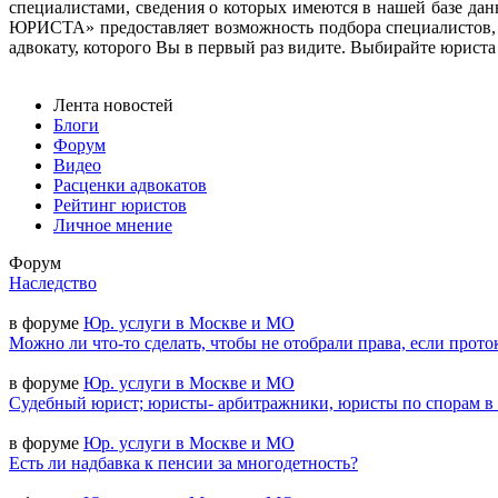
специалистами, сведения о которых имеются в нашей базе д
ЮРИСТА» предоставляет возможность подбора специалистов, 
адвокату, которого Вы в первый раз видите. Выбирайте юриста н
Лента новостей
Блоги
Форум
Видео
Расценки адвокатов
Рейтинг юристов
Личное мнение
Форум
Наследство
в форуме
Юр. услуги в Москве и МО
Можно ли что-то сделать, чтобы не отобрали права, если прото
в форуме
Юр. услуги в Москве и МО
Судебный юрист; юристы- арбитражники, юристы по спорам в
в форуме
Юр. услуги в Москве и МО
Есть ли надбавка к пенсии за многодетность?