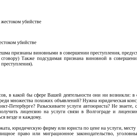
естоком убийстве
нешма признаны виновными в совершении преступления, предусмо
сговору) Также подсудимая признана виновной в совершении
 преступления).
сов, в какой бы сфере Вашей деятельности они ни возникли: в се
ь среди множества похожих объявлений? Нужна юридическая ко
кт-Петербурге? Разыскиваете услуги автоюриста? Не знаете, с
олучить лицензию на услуги связи в Волгограде и лиценз
я везде и каждому.
адвоката, юридическую фирму или юриста по цене на услуги, мес
илищное право или миграционное законодательство, уголов