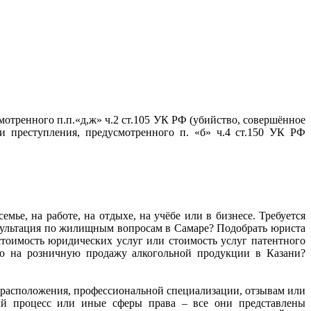
тренного п.п.«д,ж» ч.2 ст.105 УК РФ (убийство, совершённое
 преступления, предусмотренного п. «б» ч.4 ст.150 УК РФ
мье, на работе, на отдыхе, на учёбе или в бизнесе. Требуется
нсультация по жилищным вопросам в Самаре? Подобрать юриста
тоимость юридических услуг или стоимость услуг патентного
ию на розничную продажу алкогольной продукции в Казани?
ту расположения, профессиональной специализации, отзывам или
ный процесс или иные сферы права – все они представлены