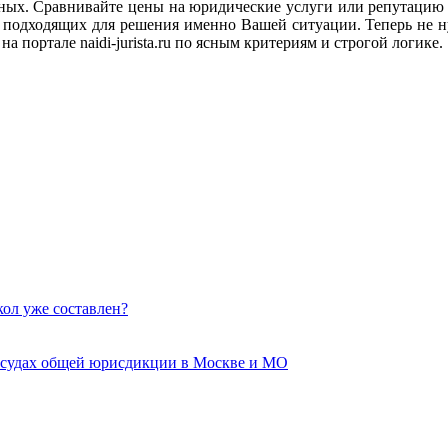
анных. Сравнивайте цены на юридические услуги или репутацию
подходящих для решения именно Вашей ситуации. Теперь не ну
а портале naidi-jurista.ru по ясным критериям и строгой логике.
кол уже составлен?
 судах общей юрисдикции в Москве и МО