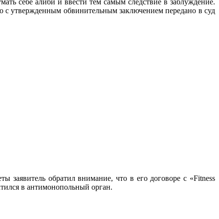
ать себе алиби и ввести тем самым следствие в заблуждение.
ело с утвержденным обвинительным заключением передано в суд
ы заявитель обратил внимание, что в его договоре с «Fitness
ратился в антимонопольный орган.