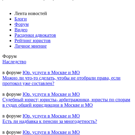
Лента новостей
Блоги
Форум
Видео
Расценки адвокатов
Рейтинг юристов
Личное мнение
Форум
Наследство
в форуме
Юр. услуги в Москве и МО
Можно ли что-то сделать, чтобы не отобрали права, если
протокол уже составлен?
в форуме
Юр. услуги в Москве и МО
Судебный юрист; юристы- арбитражники, юристы по спорам
в судах общей юрисдикции в Москве и МО
в форуме
Юр. услуги в Москве и МО
Есть ли надбавка к пенсии за многодетность?
в форуме
Юр. услуги в Москве и МО