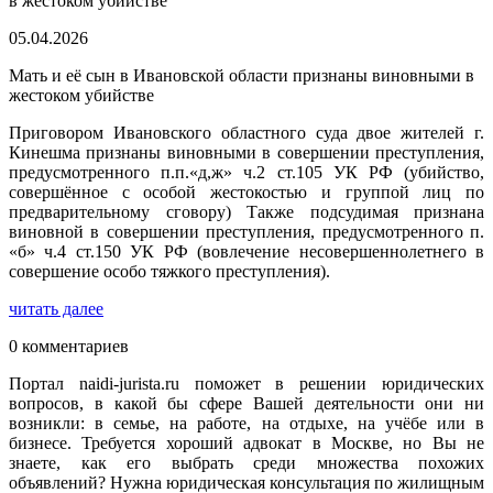
05.04.2026
Мать и её сын в Ивановской области признаны виновными в
жестоком убийстве
Приговором Ивановского областного суда двое жителей г.
Кинешма признаны виновными в совершении преступления,
предусмотренного п.п.«д,ж» ч.2 ст.105 УК РФ (убийство,
совершённое с особой жестокостью и группой лиц по
предварительному сговору) Также подсудимая признана
виновной в совершении преступления, предусмотренного п.
«б» ч.4 ст.150 УК РФ (вовлечение несовершеннолетнего в
совершение особо тяжкого преступления).
читать далее
0 комментариев
Портал naidi-jurista.ru поможет в решении юридических
вопросов, в какой бы сфере Вашей деятельности они ни
возникли: в семье, на работе, на отдыхе, на учёбе или в
бизнесе. Требуется хороший адвокат в Москве, но Вы не
знаете, как его выбрать среди множества похожих
объявлений? Нужна юридическая консультация по жилищным