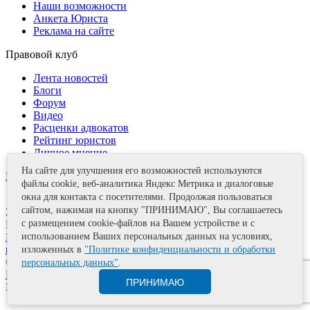
Наши возможности
Анкета Юриста
Реклама на сайте
Правовой клуб
Лента новостей
Блоги
Форум
Видео
Расценки адвокатов
Рейтинг юристов
Личное мнение
На сайте для улучшения его возможностей используются
Контакты
файлы cookie, веб-аналитика Яндекс Метрика и диалоговые
окна для контакта с посетителями. Продолжая пользоваться
сайтом, нажимая на кнопку "ПРИНИМАЮ", Вы соглашаетесь
Задать вопрос
с размещением cookie-файлов на Вашем устройстве и с
Поделиться
использованием Ваших персональных данных на условиях,
Политика информационной безопасности
Правила
использования материалов
изложенных в
"Политике конфиденциальности и обработки
© 2011—2026 А.Е. Мишушин
персональных данных"
.
Карта сайта
ПРИНИМАЮ
Разработка сайта
Artrix.ru