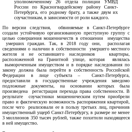
уполномоченному 26 отдела полиции УМВД
России по Красногвардейскому району Санкт-
Петербурга, его родному брату, а также двум их
соучастникам, в зависимости от роли каждого.
По версии следствия, обвиняемые в Санкт-Петербурге
создали устойчивую организованную преступную группу с
целью совершения мошенничеств в отношении имущества
умерших граждан. Так, в 2018 году они, располагая
сведениями о наличии в собственности умершего местного
жителя и не оставившего наследников квартиры,
расположенной на Гранитной улице, которая являлась
вымороченным имуществом и в порядке наследования по
закону должна была перейти в собственность Российской
Федерации в лице субъекта – Санкт-Петербурга,
предоставили в государственные учреждения заведомо
подложные документы, на основании которых была
произведена регистрация перехода права собственности. В
результате соучастники мошенническим путем приобрели
право и фактическую возможность распоряжения квартирой,
после чего реализовали ее в пользу третьих лиц, причинив
имущественный ущерб Санкт-Петербургу, в размере не менее
3 миллионов 350 тысяч рублей, также похитили находящееся
в ней имущество.