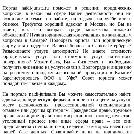
Портал naidi-jurista.ru поможет в решении юридических
вопросов, в какой бы сфере Вашей деятельности они ни
возникли: в семье, на работе, на отдыхе, на учёбе или в
бизнесе. Требуется хороший адвокат в Москве, но Вы не
знаете, как его выбрать среди множества похожих
объявлений? Нужна юридическая консультация по жилищным
вопросам в Самаре? Подобрать юриста или юридическую
фирму для поддержки Вашего бизнеса в Санкт-Петербурге?
Разыскиваете услуги автоюриста? Не знаете, стоимость
юридических услуг или стоимость услуг патентного
поверенного? Может быть, Вы – бизнесмен и необходимо
получить лицензию на услуги связи в Волгограде и лицензию
на розничную продажу алкогольной продукции в Казани?
Зарегистрировать ООО в Уфе? Совет юриста может
понадобиться везде и каждому.
На портале naidi-jurista.ru Вы можете самостоятельно найти
адвоката, юридическую фирму или юриста по цене на услуги,
месту расположения, профессиональной специализации,
отзывам или другим критериям. Гражданское право, трудовое
право, жилищное право или миграционное законодательство,
уголовный процесс или иные сферы права – все они
представлены специалистами, сведения о которых имеются в
нашей базе данных. Сравнивайте цены на юридические