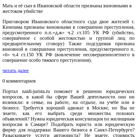
Мать и её сын в Ивановской области признаны виновными в
жестоком убийстве
Приговором Ивановского областного суда двое жителей г.
Кинешма признаны виновными в совершении преступления,
предусмотренного п.п.«д,ж» ч.2 ст.105 УК РФ (убийство,
совершённое с особой жестокостью и группой лиц по
предварительному сговору) Также подсудимая признана
виновной в совершении преступления, предусмотренного п.
«б» ч.4 ст.150 УК РФ (вовлечение несовершеннолетнего в
совершение особо тяжкого преступления).
читать далее
0 комментариев
Портал naidi-jurista.ru поможет в решении юридических
вопросов, в какой бы сфере Вашей деятельности они ни
возникли: в семье, на работе, на отдыхе, на учёбе или в
бизнесе. Требуется хороший адвокат в Москве, но Вы не
знаете, как его выбрать среди множества похожих
объявлений? Нужна юридическая консультация по жилищным
вопросам в Самаре? Подобрать юриста или юридическую
фирму для поддержки Вашего бизнеса в Санкт-Петербурге?
Разыскиваете услуги автоюриста? Не знаете, стоимость