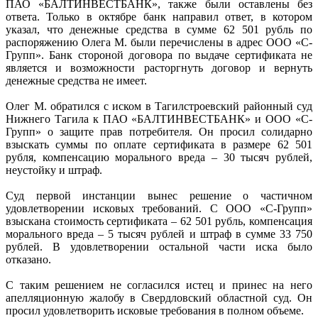
ПАО «БАЛТИНВЕСТБАНК», также были оставлены без
ответа. Только в октябре банк направил ответ, в котором
указал, что денежные средства в сумме 62 501 рубль по
распоряжению Олега М. были перечислены в адрес ООО «С-
Групп». Банк стороной договора по выдаче сертификата не
является и возможности расторгнуть договор и вернуть
денежные средства не имеет.
Олег М. обратился с иском в Тагилстроевский районный суд
Нижнего Тагила к ПАО «БАЛТИНВЕСТБАНК» и ООО «С-
Групп» о защите прав потребителя. Он просил солидарно
взыскать суммы по оплате сертификата в размере 62 501
рубля, компенсацию морального вреда – 30 тысяч рублей,
неустойку и штраф.
Суд первой инстанции вынес решение о частичном
удовлетворении исковых требований. С ООО «С-Групп»
взыскана стоимость сертификата – 62 501 рубль, компенсация
морального вреда – 5 тысяч рублей и штраф в сумме 33 750
рублей. В удовлетворении остальной части иска было
отказано.
С таким решением не согласился истец и принес на него
апелляционную жалобу в Свердловский областной суд. Он
просил удовлетворить исковые требования в полном объеме.