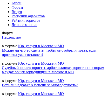
Блоги
Форум
Видео
Расценки адвокатов
Рейтинг юристов
Личное мнение
Форум
Наследство
в форуме
Юр. услуги в Москве и МО
Можно ли что-то сделать, чтобы не отобрали права, если
протокол уже составлен?
в форуме
Юр. услуги в Москве и МО
Судебный юрист; юристы- арбитражники, юристы по спорам
в судах общей юрисдикции в Москве и МО
в форуме
Юр. услуги в Москве и МО
Есть ли надбавка к пенсии за многодетность?
в форуме
Юр. услуги в Москве и МО