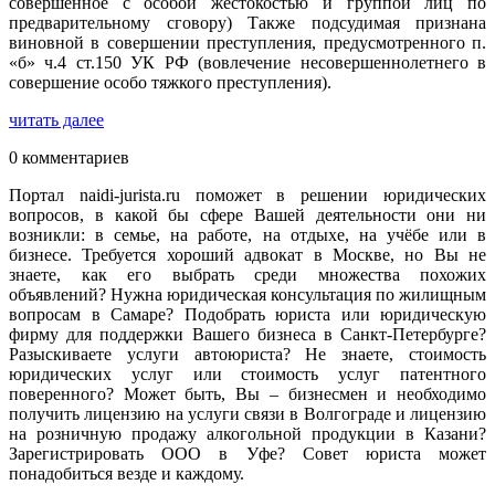
совершённое с особой жестокостью и группой лиц по
предварительному сговору) Также подсудимая признана
виновной в совершении преступления, предусмотренного п.
«б» ч.4 ст.150 УК РФ (вовлечение несовершеннолетнего в
совершение особо тяжкого преступления).
читать далее
0 комментариев
Портал naidi-jurista.ru поможет в решении юридических
вопросов, в какой бы сфере Вашей деятельности они ни
возникли: в семье, на работе, на отдыхе, на учёбе или в
бизнесе. Требуется хороший адвокат в Москве, но Вы не
знаете, как его выбрать среди множества похожих
объявлений? Нужна юридическая консультация по жилищным
вопросам в Самаре? Подобрать юриста или юридическую
фирму для поддержки Вашего бизнеса в Санкт-Петербурге?
Разыскиваете услуги автоюриста? Не знаете, стоимость
юридических услуг или стоимость услуг патентного
поверенного? Может быть, Вы – бизнесмен и необходимо
получить лицензию на услуги связи в Волгограде и лицензию
на розничную продажу алкогольной продукции в Казани?
Зарегистрировать ООО в Уфе? Совет юриста может
понадобиться везде и каждому.