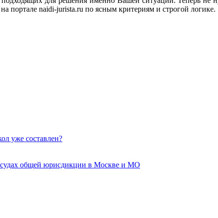
подходящих для решения именно Вашей ситуации. Теперь не ну
а портале naidi-jurista.ru по ясным критериям и строгой логике.
кол уже составлен?
 судах общей юрисдикции в Москве и МО