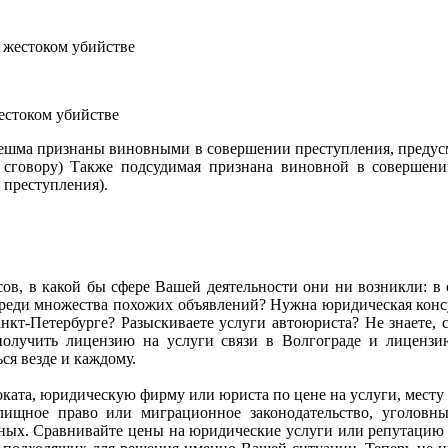
естоком убийстве
нешма признаны виновными в совершении преступления, предусмо
сговору) Также подсудимая признана виновной в совершении
 преступления).
сов, в какой бы сфере Вашей деятельности они ни возникли: в се
ь среди множества похожих объявлений? Нужна юридическая ко
кт-Петербурге? Разыскиваете услуги автоюриста? Не знаете, с
олучить лицензию на услуги связи в Волгограде и лиценз
я везде и каждому.
адвоката, юридическую фирму или юриста по цене на услуги, мес
илищное право или миграционное законодательство, уголов
анных. Сравнивайте цены на юридические услуги или репутацию