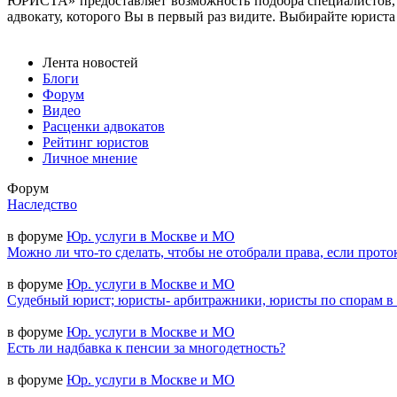
ЮРИСТА» предоставляет возможность подбора специалистов, 
адвокату, которого Вы в первый раз видите. Выбирайте юриста н
Лента новостей
Блоги
Форум
Видео
Расценки адвокатов
Рейтинг юристов
Личное мнение
Форум
Наследство
в форуме
Юр. услуги в Москве и МО
Можно ли что-то сделать, чтобы не отобрали права, если прото
в форуме
Юр. услуги в Москве и МО
Судебный юрист; юристы- арбитражники, юристы по спорам в
в форуме
Юр. услуги в Москве и МО
Есть ли надбавка к пенсии за многодетность?
в форуме
Юр. услуги в Москве и МО