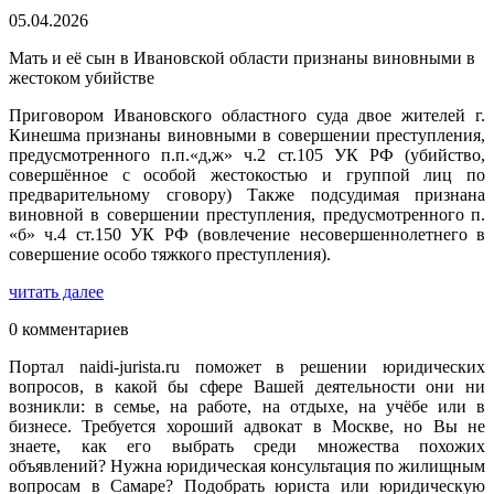
05.04.2026
Мать и её сын в Ивановской области признаны виновными в
жестоком убийстве
Приговором Ивановского областного суда двое жителей г.
Кинешма признаны виновными в совершении преступления,
предусмотренного п.п.«д,ж» ч.2 ст.105 УК РФ (убийство,
совершённое с особой жестокостью и группой лиц по
предварительному сговору) Также подсудимая признана
виновной в совершении преступления, предусмотренного п.
«б» ч.4 ст.150 УК РФ (вовлечение несовершеннолетнего в
совершение особо тяжкого преступления).
читать далее
0 комментариев
Портал naidi-jurista.ru поможет в решении юридических
вопросов, в какой бы сфере Вашей деятельности они ни
возникли: в семье, на работе, на отдыхе, на учёбе или в
бизнесе. Требуется хороший адвокат в Москве, но Вы не
знаете, как его выбрать среди множества похожих
объявлений? Нужна юридическая консультация по жилищным
вопросам в Самаре? Подобрать юриста или юридическую