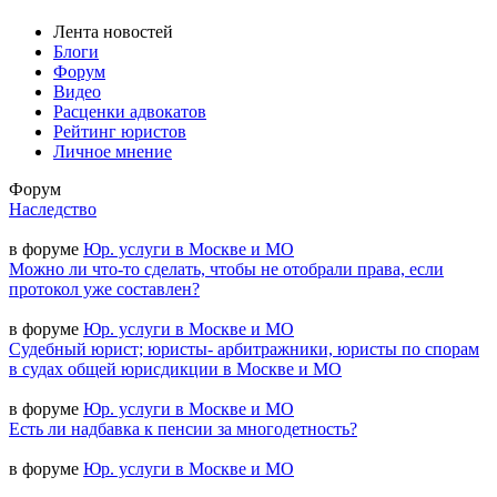
Лента новостей
Блоги
Форум
Видео
Расценки адвокатов
Рейтинг юристов
Личное мнение
Форум
Наследство
в форуме
Юр. услуги в Москве и МО
Можно ли что-то сделать, чтобы не отобрали права, если
протокол уже составлен?
в форуме
Юр. услуги в Москве и МО
Судебный юрист; юристы- арбитражники, юристы по спорам
в судах общей юрисдикции в Москве и МО
в форуме
Юр. услуги в Москве и МО
Есть ли надбавка к пенсии за многодетность?
в форуме
Юр. услуги в Москве и МО