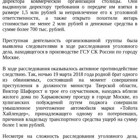
директора коммерческой организации столицы. Они
выдвинули директору требования о передаче им взятки в
размере 1,5 млн рублей за непривлечение его к уголовной
ответственности, а также открыто похитили янтарь
стоимостью не менее 2 млн рублей и денежные средства в
сумме более 700 тыс. рублей.
Преступная деятельность организованной группы была
выявлена следователями в ходе расследования уголовного
дела, находящегося в производстве ГСУ СК России по городу
Москве.
В ходе расследования оказывалось активное противодействие
следствию. Так, ночью 19 марта 2018 года родной брат одного
из обвиняемых, состоявший на момент совершения
преступления в должности министра Тверской области,
Виктор Шафорост и трое его соучастников, находясь вблизи
жилого дома по Харьковскому проезду в городе Москве, из
хулиганских побуждений путем поджога совершили
умышленное уничтожение автомобиля марки «Тойота
Хайлендер», принадлежащего одному из потерпевших,
причинив владельцу транспортного средства ущерб на сумму
более 1 млн рублей.
Несмотря на сложность расследования уголовного дела,