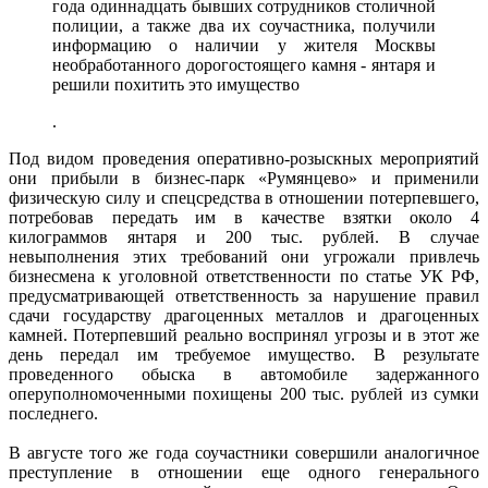
года одиннадцать бывших сотрудников столичной
полиции, а также два их соучастника, получили
информацию о наличии у жителя Москвы
необработанного дорогостоящего камня - янтаря и
решили похитить это имущество
.
Под видом проведения оперативно-розыскных мероприятий
они прибыли в бизнес-парк «Румянцево» и применили
физическую силу и спецсредства в отношении потерпевшего,
потребовав передать им в качестве взятки около 4
килограммов янтаря и 200 тыс. рублей. В случае
невыполнения этих требований они угрожали привлечь
бизнесмена к уголовной ответственности по статье УК РФ,
предусматривающей ответственность за нарушение правил
сдачи государству драгоценных металлов и драгоценных
камней. Потерпевший реально воспринял угрозы и в этот же
день передал им требуемое имущество. В результате
проведенного обыска в автомобиле задержанного
оперуполномоченными похищены 200 тыс. рублей из сумки
последнего.
В августе того же года соучастники совершили аналогичное
преступление в отношении еще одного генерального