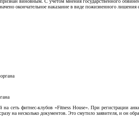
признан виновным. С учетом мнения государственного обвинени
начено окончательное наказание в виде пожизненного лишения 
ргана
а сеть фитнес-клубов «Fitness House». При регистрации анкет
сразу на несколько документов. Это смутило заявителя, и он об