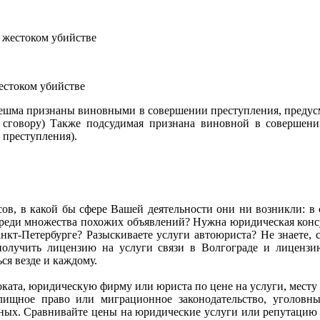
естоком убийстве
нешма признаны виновными в совершении преступления, предусмо
сговору) Также подсудимая признана виновной в совершении
 преступления).
сов, в какой бы сфере Вашей деятельности они ни возникли: в се
ь среди множества похожих объявлений? Нужна юридическая ко
кт-Петербурге? Разыскиваете услуги автоюриста? Не знаете, с
олучить лицензию на услуги связи в Волгограде и лиценз
я везде и каждому.
адвоката, юридическую фирму или юриста по цене на услуги, мес
илищное право или миграционное законодательство, уголов
анных. Сравнивайте цены на юридические услуги или репутацию