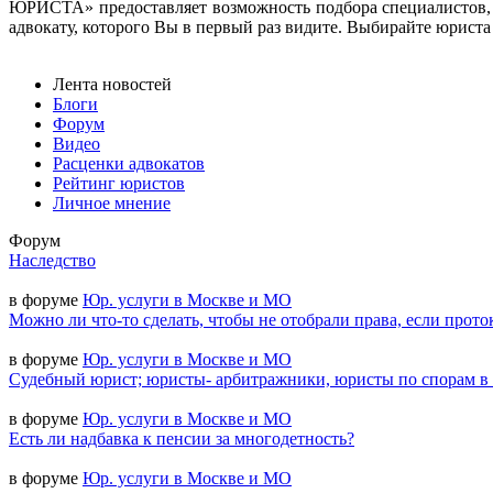
ЮРИСТА» предоставляет возможность подбора специалистов, 
адвокату, которого Вы в первый раз видите. Выбирайте юриста н
Лента новостей
Блоги
Форум
Видео
Расценки адвокатов
Рейтинг юристов
Личное мнение
Форум
Наследство
в форуме
Юр. услуги в Москве и МО
Можно ли что-то сделать, чтобы не отобрали права, если прото
в форуме
Юр. услуги в Москве и МО
Судебный юрист; юристы- арбитражники, юристы по спорам в
в форуме
Юр. услуги в Москве и МО
Есть ли надбавка к пенсии за многодетность?
в форуме
Юр. услуги в Москве и МО