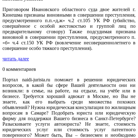
Приговором Ивановского областного суда двое жителей г.
Кинешма признаны виновными в совершении преступления,
предусмотренного п.п.«д,ж» ч.2 ст.105 УК РФ (убийство,
совершённое с особой жестокостью и группой лиц по
предварительному сговору) Также подсудимая признана
виновной в совершении преступления, предусмотренного п.
«б» ч.4 ст.150 УК РФ (вовлечение несовершеннолетнего в
совершение особо тяжкого преступления).
читать далее
0 комментариев
Портал naidi-jurista.ru поможет в решении юридических
вопросов, в какой бы сфере Вашей деятельности они ни
возникли: в семье, на работе, на отдыхе, на учёбе или в
бизнесе. Требуется хороший адвокат в Москве, но Вы не
знаете, как его выбрать среди множества похожих
объявлений? Нужна юридическая консультация по жилищным
вопросам в Самаре? Подобрать юриста или юридическую
фирму для поддержки Вашего бизнеса в Санкт-Петербурге?
Разыскиваете услуги автоюриста? Не знаете, стоимость
юридических услуг или стоимость услуг патентного
поверенного? Может быть, Вы – бизнесмен и необходимо