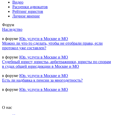
Видео
Расценки адвокатов
Рейтинг юристов
Личное мнение
Форум
Наследство
в форуме
Юр. услуги в Москве и МО
Можно ли что-то сделать, чтобы не отобрали права, если
протокол уже составлен?
в форуме
Юр. услуги в Москве и МО
Судебный юрист; юристы- арбитражники, юристы по спорам
в судах общей юрисдикции в Москве и МО
в форуме
Юр. услуги в Москве и МО
Есть ли надбавка к пенсии за многодетность?
в форуме
Юр. услуги в Москве и МО
О нас